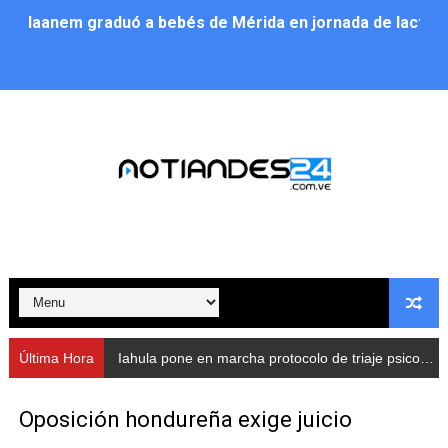
Iaanem graduó a bebés de Mérida en jornada de lactan
Iahula pone en marcha protocolo de triaje psicosocial 
Arranca en Rivas Dávila el Plan de Renovación de Voce
Alcalde Nelson Álvarez llevó jornada recreativa a la pa
CorpoMérida continúa con ciclos de formación
Fundacite culmina primera etapa de su Plan Vacacional
Nevado Gas optimiza servicio residencial en la Urbani
Balance semestral impulsa inclusión y atención a pers
Última Hora
Iahula pone en marcha protocolo de triaje psicosocial para atender a rescatistas
Plan Vacacional Comunitario “Ríe 2026” recorre las pa
Oposición hondureña exige juicio
Alcaldía del Municipio Libertador realizó una jornada s