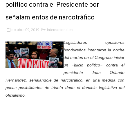
político contra el Presidente por
Fundacite Mérida dicta taller gratuito de electrónica b
señalamientos de narcotráfico
INN-Mérida celebró el Lacto grado para promover el ini
octubre 09, 2019
Internacionales
Impulsan plan estratégico de seguridad ciudadana 2027
Legisladores opositores
Mérida impulsa desarrollo económico con taller de ma
hondureños intentaron la noche
del martes en el Congreso iniciar
Fomficc consolida alianzas e impulsa la economía com
un «juicio político» contra el
Niños de Estudiantes de Mérida sembraron 110 árboles
presidente Juan Orlando
Hernández, señalándole de narcotráfico, en una medida con
Corposalud y Secretaría Social fortalecen la atención e
pocas posibilidades de triunfo dado el dominio legislativo del
oficialismo.
Inicia el plan vacacional Venezuela Renace en el sector
Entregan planta eléctrica para fortalecer la atención sa
Expertos inspeccionan espacios del OAN para la instal