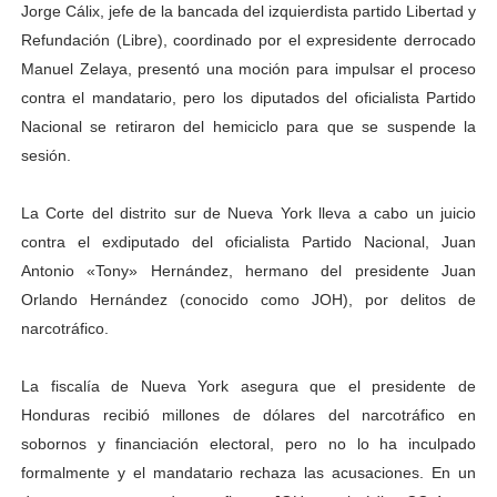
Jorge Cálix, jefe de la bancada del izquierdista partido Libertad y
Dictan MasterClass en el marco del Encuentro LAGO Ve
Refundación (Libre), coordinado por el expresidente derrocado
Manuel Zelaya, presentó una moción para impulsar el proceso
Campo Elías avanza con plan de asfaltado
contra el mandatario, pero los diputados del oficialista Partido
Nacional se retiraron del hemiciclo para que se suspende la
Encuentro estadal fortalece la coordinación de polític
sesión.
Gobernador Arnaldo Sánchez apadrina a más de 993 nu
La Corte del distrito sur de Nueva York lleva a cabo un juicio
Plan Quirúrgico Regional llega a Pueblo Llano con la ac
contra el exdiputado del oficialista Partido Nacional, Juan
Antonio «Tony» Hernández, hermano del presidente Juan
Orlando Hernández (conocido como JOH), por delitos de
narcotráfico.
La fiscalía de Nueva York asegura que el presidente de
Honduras recibió millones de dólares del narcotráfico en
sobornos y financiación electoral, pero no lo ha inculpado
formalmente y el mandatario rechaza las acusaciones. En un