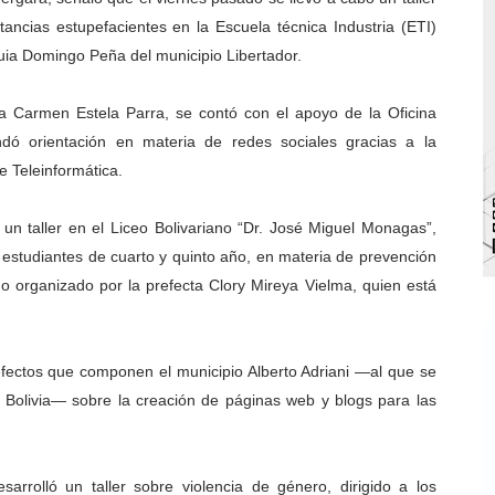
ancias estupefacientes en la Escuela técnica Industria (ETI)
bra la Semana Mundial de la Lactancia Materna
uia Domingo Peña del municipio Libertador.
Ríe 2026" brinda recreación y cultura a niños del municipio
cta Carmen Estela Parra, se contó con el apoyo de la Oficina
 diversos clubes deportivos de Zea en una enriquecedora jo
dó orientación en materia de redes sociales gracias a la
e Teleinformática.
gobierno en Mérida con plan de actualización y atención ter
cios del OAN para la instalación del detector Cherenkov d
un taller en el Liceo Bolivariano “Dr. José Miguel Monagas”,
s estudiantes de cuarto y quinto año, en materia de prevención
ndo organizado por la prefecta Clory Mireya Vielma, quien está
prefectos que componen el municipio Alberto Adriani —al que se
 Bolivia— sobre la creación de páginas web y blogs para las
rrolló un taller sobre violencia de género, dirigido a los