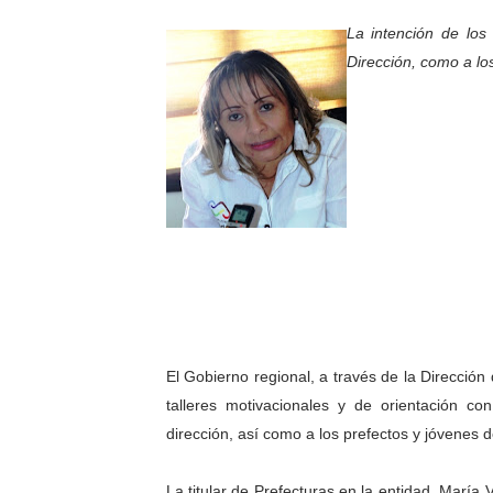
Gobierno bolivariano avanz
La intención de los
Dirección, como a lo
Niños merideños aprenden
Hospital universitario mues
Instituto Nacional de Nutri
Gobernación de Mérida fort
Corposalud inició talleres 
Fortalecen formación acad
Fortaleciendo la economía
El Gobierno regional, a través de la Dirección
talleres motivacionales y de orientación co
Campo Elías consolida plan
dirección, así como a los prefectos y jóvenes 
Fundecem inició con éxito e
La titular de Prefecturas en la entidad, María 