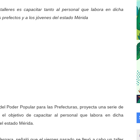
a en la transformación del hospital Sor Juana Inés
 talleres es capacitar tanto al personal que labora en dicha
s prefectos y a los jóvenes del estado Mérida
 sobre gaita de tambora con Fundecem
tra sus avances en visita del Consejo Legislativo
ción celebra Semana Internacional de la Lactancia Materna
alece el desarrollo productivo en Rangel
para aspirantes al curso de Emergencia Prehospitalaria
émica de médicos en proceso de ruralidad
 comunal en El Vigía con microcréditos a emprendedores y
 del Poder Popular para las Prefecturas, proyecta una serie de
n el objetivo de capacitar al personal que labora en dicha
 de bacheo en el sector La Montañita
del estado Mérida.
l taller vacacional de origami
Vergara, señaló que el viernes pasado se llevó a cabo un taller