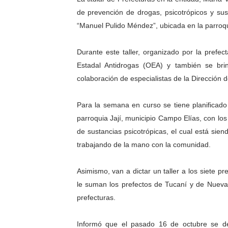
de prevención de drogas, psicotrópicos y sust
El Lactario del Iahula cele
“Manuel Pulido Méndez”, ubicada en la parroq
Plan Vacacional "Venezuela 
Durante este taller, organizado por la prefe
Iniciación al yoga reúne a
Estadal Antidrogas (OEA) y también se brin
colaboración de especialistas de la Dirección d
Mincomunas impulsa el auto
Expertos inspeccionan espa
Para la semana en curso se tiene planificado 
parroquia Jají, municipio Campo Elías, con lo
de sustancias psicotrópicas, el cual está sie
trabajando de la mano con la comunidad.
Asimismo, van a dictar un taller a los siete 
le suman los prefectos de Tucaní y de Nueva
prefecturas.
Informó que el pasado 16 de octubre se desa