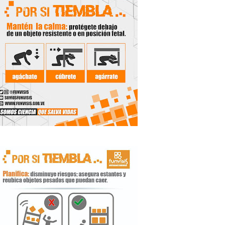
 Libertador
rnada vacacional
ritorial
e agua