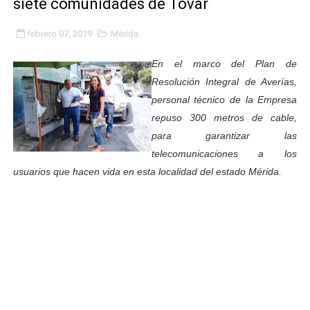
siete comunidades de Tovar
Gobierno bolivariano avanza en la transformación del h
febrero 07, 2019
Mérida
Niños merideños aprenden sobre gaita de tambora co
En el marco del Plan de
Hospital universitario muestra sus avances en visita de
Resolución Integral de Averías,
personal técnico de la Empresa
Instituto Nacional de Nutrición celebra Semana Interna
repuso 300 metros de cable,
para garantizar las
Gobernación de Mérida fortalece el desarrollo product
telecomunicaciones a los
Corposalud inició talleres para aspirantes al curso de
usuarios que hacen vida en esta localidad del estado Mérida.
Fortalecen formación académica de médicos en proces
Fortaleciendo la economía comunal en El Vigía con mi
Campo Elías consolida plan de bacheo en el sector La 
Fundecem inició con éxito el taller vacacional de origa