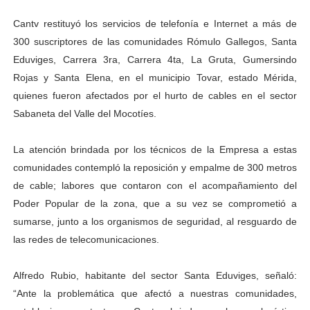
El Lactario del Iahula celebra la Semana Mundial de la 
Cantv restituyó los servicios de telefonía e Internet a más de
300 suscriptores de las comunidades Rómulo Gallegos, Santa
Plan Vacacional "Venezuela Ríe 2026" brinda recreación 
Eduviges, Carrera 3ra, Carrera 4ta, La Gruta, Gumersindo
Rojas y Santa Elena, en el municipio Tovar, estado Mérida,
Iniciación al yoga reúne a diversos clubes deportivos 
quienes fueron afectados por el hurto de cables en el sector
Mincomunas impulsa el autogobierno en Mérida con plan 
Sabaneta del Valle del Mocotíes.
Expertos inspeccionan espacios del OAN para la instal
La atención brindada por los técnicos de la Empresa a estas
comunidades contempló la reposición y empalme de 300 metros
de cable; labores que contaron con el acompañamiento del
Poder Popular de la zona, que a su vez se comprometió a
sumarse, junto a los organismos de seguridad, al resguardo de
las redes de telecomunicaciones.
Alfredo Rubio, habitante del sector Santa Eduviges, señaló:
“Ante la problemática que afectó a nuestras comunidades,