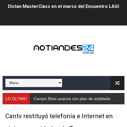
Dictan MasterClass en el marco del Encuentro LAGO Ve
Campo Elías avanza con plan de asfaltado
Encuentro estadal fortalece la coordinación de polític
Gobernador Arnaldo Sánchez apadrina a más de 993 nu
Venezuela instala su primer detector de astropartícula
Consolidan planificación técnica en el Complejo Educat
Mérida fortalece su reserva deportiva de cara a comp
Gobernación de Mérida instalará mesa de trabajo con 
LO ÚLTIMO
Campo Elías avanza con plan de asfaltado
Niños merideños potencian su talento en plan vacaciona
Cantv restituyó telefonía e Internet en
Fundecem ofrece taller de bordado en punto de cruz