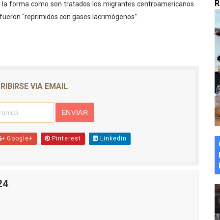
R
a la forma como son tratados los migrantes centroamericanos
marco del Encuentro LAGO Venezuela, edición Mérida
 fueron “reprimidos con gases lacrimógenos”.
n de asfaltado
 la coordinación de políticas sociales en Mérida
z apadrina a más de 993 nuevos bachilleres de Mérida
RIBIRSE VIA EMAIL
ega a Pueblo Llano con la activación de dos quirófanos
Google+
Pinterest
Linkedin
24