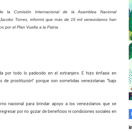
er gratuito de electrónica básica para jóvenes
e la Comisión Internacional de la Asamblea Nacional
 Jacobo Torres, informó que más de 15 mil venezolanos han
 grado para promover el inicio de una vida saludable
s por el Plan Vuelta a la Patria.
de seguridad ciudadana 2027-2029 en los 23 municipios
económico con taller de marcas y patentes
 e impulsa la economía comunal en Mérida
érida sembraron 110 árboles en su sede
da por todo lo padecido en el extranjero. E hizo énfasis en
 de prostitución” porque son sometidas venezolanas “bajo
ial fortalecen la atención en los municipios
enezuela Renace en el sector El Alcázar
erno nacional para brindar apoyo a los venezolanos que se
 regresar por no gozar de beneficios ni condiciones sociales en
ra fortalecer la atención sanitaria en Ejido
cios del OAN para la instalación del detector Cherenkov d
I