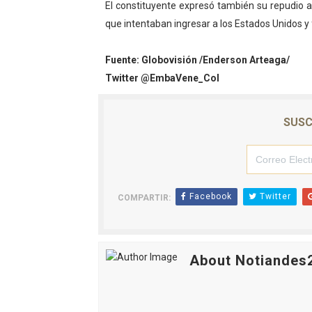
El constituyente expresó también su repudio 
Dictan MasterClass en el 
que intentaban ingresar a los Estados Unidos y
Campo Elías avanza con pla
Fuente: Globovisión /Enderson Arteaga/
Twitter @EmbaVene_Col
Encuentro estadal fortalece
Gobernador Arnaldo Sánche
SUSC
Plan Quirúrgico Regional ll
Facebook
Twitter
COMPARTIR:
About Notiandes