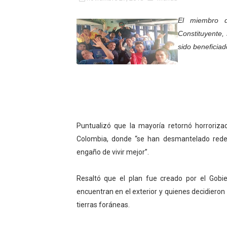
Fundacite Mérida dicta tall
El miembro d
Constituyente,
INN-Mérida celebró el Lacto
sido beneficiado
Impulsan plan estratégico 
Mérida impulsa desarrollo 
Fomficc consolida alianzas
Niños de Estudiantes de M
Puntualizó que la mayoría retornó horroriza
Colombia, donde “se han desmantelado redes
Corposalud y Secretaría Soc
engaño de vivir mejor”.
Inicia el plan vacacional V
Resaltó que el plan fue creado por el Gobi
encuentran en el exterior y quienes decidieron
Entregan planta eléctrica pa
tierras foráneas.
Expertos inspeccionan espa