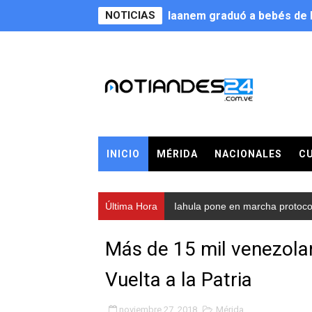
NOTICIAS
Iaanem graduó a bebés de M
Iahula pone en marcha proto
Arranca en Rivas Dávila el
Alcalde Nelson Álvarez llev
CorpoMérida continúa con 
INICIO
MÉRIDA
NACIONALES
C
Fundacite culmina primera 
Nevado Gas optimiza servic
Última Hora
Iahula pone en marcha protocolo
Balance semestral impulsa 
Más de 15 mil venezolan
Plan Vacacional Comunitari
Vuelta a la Patria
Alcaldía del Municipio Libe
noviembre 27, 2018
Mérida