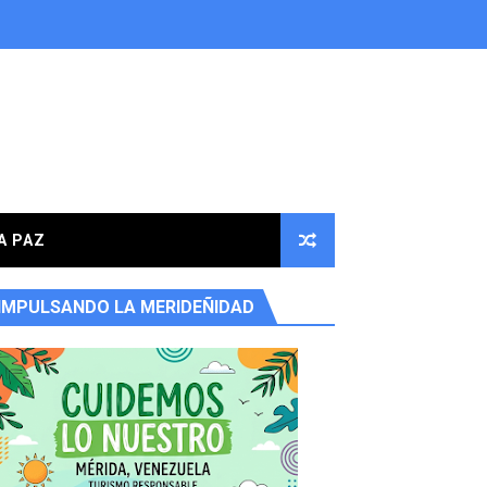
A PAZ
IMPULSANDO LA MERIDEÑIDAD
ores en la parroquia Osuna Rodríguez