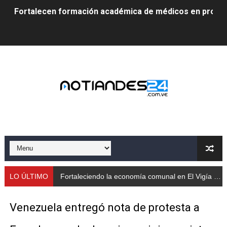
Fortalecen formación académica de médicos en proces
Fortaleciendo la economía comunal en El Vigía con mi
Campo Elías consolida plan de bacheo en el sector La 
Fundecem inició con éxito el taller vacacional de origa
El Lactario del Iahula celebra la Semana Mundial de la 
Plan Vacacional "Venezuela Ríe 2026" brinda recreación 
Iniciación al yoga reúne a diversos clubes deportivos 
Mincomunas impulsa el autogobierno en Mérida con plan 
LO ÚLTIMO
Fortaleciendo la economía comunal en El Vigía con microcréditos a emprendedores y produc
‎Unión cívico militar rindió honores a la Bandera Nacion
Venezuela entregó nota de protesta a
Gobernación de Mérida realizó jornada socialista en Ec