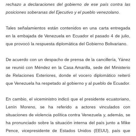
rechazo a declaraciones del gobierno de ese país contra las
Venezuela Renace 2026 lleva sonrisas y prevención a 
posiciones soberanas del Ejecutivo y el pueblo venezolano.
Mérida impulsa el mapa de conocimientos con Encuen
Tales señalamientos están contenidos en una carta entregada
Complejo Educativo Talento Deportivo lanza Plan Agos
en la embajada de Venezuela en Ecuador el pasado 4 de julio,
que provocó la respuesta diplomática del Gobierno Bolivariano.
Arnaldo Sánchez reinaugura Parque Recreacional Tilingo
De acuerdo con un despacho de prensa de la cancillería, Yánez
Corposalud inició talleres para aspirantes al curso de
se reunió con Méndez en la Casa Amarilla, sede del Ministerio
de Relaciones Exteriores, donde el vocero diplomático reiteró
que Venezuela ha respetado al gobierno y al pueblo de Ecuador.
En cambio, el viceministro indicó que el presidente ecuatoriano,
Lenín Moreno, se ha referido a actores vinculados con
situaciones de violencia política contra Venezuela y, además, se
ha pronunciado sobre la situación interna del país junto a Mike
Pence, vicepresidente de Estados Unidos (EEUU), país que