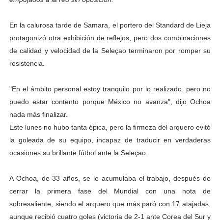
El Lactario del Iahula celebra la Semana Mundial de la 
En la calurosa tarde de Samara, el portero del Standard de Lieja
Plan Vacacional "Venezuela Ríe 2026" brinda recreación 
protagonizó otra exhibición de reflejos, pero dos combinaciones
de calidad y velocidad de la Seleçao terminaron por romper su
Iniciación al yoga reúne a diversos clubes deportivos 
resistencia.
Mincomunas impulsa el autogobierno en Mérida con plan 
"En el ámbito personal estoy tranquilo por lo realizado, pero no
Expertos inspeccionan espacios del OAN para la instal
puedo estar contento porque México no avanza", dijo Ochoa
nada más finalizar.
Este lunes no hubo tanta épica, pero la firmeza del arquero evitó
la goleada de su equipo, incapaz de traducir en verdaderas
ocasiones su brillante fútbol ante la Seleçao.
A Ochoa, de 33 años, se le acumulaba el trabajo, después de
cerrar la primera fase del Mundial con una nota de
sobresaliente, siendo el arquero que más paró con 17 atajadas,
aunque recibió cuatro goles (victoria de 2-1 ante Corea del Sur y