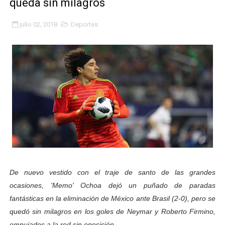
queda sin milagros
Gobierno bolivariano avanza en la transformación del h
julio 02, 2018
Deportes
Niños merideños aprenden sobre gaita de tambora co
Hospital universitario muestra sus avances en visita de
Instituto Nacional de Nutrición celebra Semana Interna
Gobernación de Mérida fortalece el desarrollo product
Corposalud inició talleres para aspirantes al curso de
Fortalecen formación académica de médicos en proces
Fortaleciendo la economía comunal en El Vigía con mi
De nuevo vestido con el traje de santo de las grandes
ocasiones, 'Memo' Ochoa dejó un puñado de paradas
Campo Elías consolida plan de bacheo en el sector La 
fantásticas en la eliminación de México ante Brasil (2-0), pero se
quedó sin milagros en los goles de Neymar y Roberto Firmino,
Fundecem inició con éxito el taller vacacional de origa
empujados a la red sin oposición.