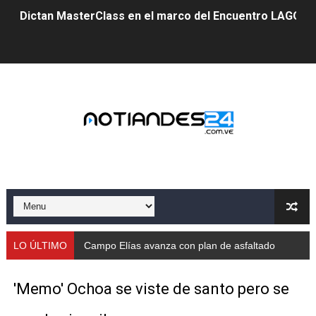
Dictan MasterClass en el marco del Encuentro LAGO Ve
Campo Elías avanza con plan de asfaltado
Encuentro estadal fortalece la coordinación de polític
Gobernador Arnaldo Sánchez apadrina a más de 993 nu
Venezuela instala su primer detector de astropartícula
Consolidan planificación técnica en el Complejo Educat
Mérida fortalece su reserva deportiva de cara a comp
Gobernación de Mérida instalará mesa de trabajo con 
LO ÚLTIMO
Campo Elías avanza con plan de asfaltado
Niños merideños potencian su talento en plan vacaciona
'Memo' Ochoa se viste de santo pero se
Fundecem ofrece taller de bordado en punto de cruz