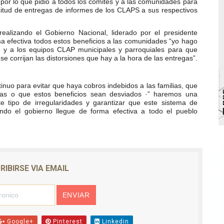
or lo que pidió a todos los comités y a las comunidades para
licitud de entregas de informes de los CLAPS a sus respectivos
va sonrisas y prevención a Torondoy
ealizando el Gobierno Nacional, liderado por el presidente
e conocimientos con Encuentro de Formadores Comunales 
a efectiva todos estos beneficios a las comunidades “yo hago
lle y a los equipos CLAP municipales y parroquiales para que
 Deportivo lanza Plan Agosto Escuelas Abiertas 2026
e corrijan las distorsiones que hay a la hora de las entregas”.
 Parque Recreacional Tilingo del Niño y la Niña Azulitense
inuo para evitar que haya cobros indebidos a las familias, que
jas o que estos beneficios sean desviados ·” haremos una
te tipo de irregularidades y garantizar que este sistema de
para aspirantes al curso de Emergencia Prehospitalaria
ando el gobierno llegue de forma efectiva a todo el pueblo
RIBIRSE VIA EMAIL
Google+
Pinterest
Linkedin