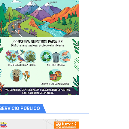
y Valero
n
SERVICIO PÚBLICO