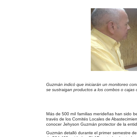
Inicia el Plan Cultura Vaca
Ibime inició tradicional pl
Merideños disfrutarán del 
Recreación y formación for
Club "Rápidos de Zea" brill
84 estudiantes celebraron 
Guzmán indicó que iniciarán un monitoreo cont
se sustraigan productos a los combos o cajas 
Cmdnna lleva esperanza y a
Comunas de Obispo Ramos d
Más de 500 mil familias merideñas han sido be
Arrancó Plan Vacacional C
través de los Comités Locales de Abastecimien
conocer Jehyson Guzmán protector de la entid
Plan Vacacional Venezuela 
Guzmán detalló durante el primer semestre del