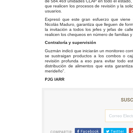
de 584.469 unidades CLAP en todo el estado, p
que realicen los procesos de revisión y la so
Venezuela Renace 2026 lle
usuarios.
Expresó que este gran esfuerzo que viene r
Mérida impulsa el mapa d
Nicolás Maduro, garantiza que lleguen de form
la invitación a todos los jefes y jefas de ca
Complejo Educativo Talento
realicen los chequeos en número de familias y s
Contraloría y supervisión
Arnaldo Sánchez reinaugura
Guzmán indicó que iniciarán un monitoreo cont
se sustraigan productos a los combos o ca
revisión profunda a eso para evitar todo es
Corposalud inició talleres 
distribución de alimentos que esta garantiz
merideño”.
PJG IARR
SUSC
Facebook
Twitter
COMPARTIR: