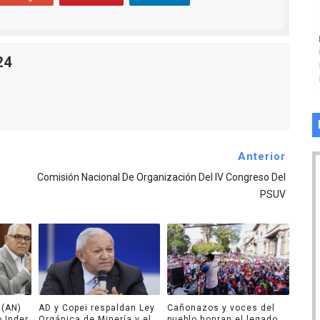
24
Anterior
Comisión Nacional De Organización Del IV Congreso Del
PSUV
 (AN)
AD y Copei respaldan Ley
Cañonazos y voces del
o Inder
Orgánica de Minería y el
pueblo honran el legado