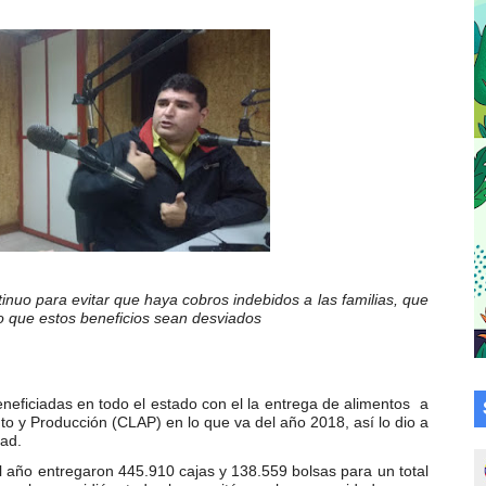
cional 2026 en el estado Mérida
an vacacional Aventuras en Vacaciones
Plan Agosto Escuelas Abiertas 2026
talecen la integración comunitaria en Campo Elías
ó en el Primer Festival de Atletismo en homenaje a Giovann
su graduación en el Complejo Educativo Aristóbulo Istúriz
inuo para evitar que haya cobros indebidos a las familias, que
o que estos beneficios sean desviados
tención a casas de abrigo en Mérida
e Lora avanzan hacia el empoderamiento y la autogestió
neficiadas en todo el estado con el la entrega de alimentos a
omunitario Venezuela Renace 2026 en la Don Perucho
to y Producción (CLAP) en lo que va del año 2018, así lo dio a
ad.
Renace 2026 arrancó con alegría en Lagunillas
 año entregaron 445.910 cajas y 138.559 bolsas para un total