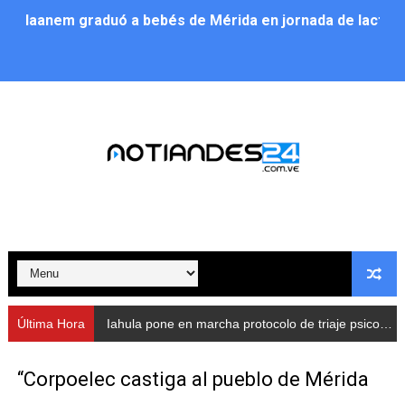
Iaanem graduó a bebés de Mérida en jornada de lactan
Iahula pone en marcha protocolo de triaje psicosocial 
Arranca en Rivas Dávila el Plan de Renovación de Voce
Alcalde Nelson Álvarez llevó jornada recreativa a la pa
CorpoMérida continúa con ciclos de formación
Fundacite culmina primera etapa de su Plan Vacacional
Nevado Gas optimiza servicio residencial en la Urbani
Balance semestral impulsa inclusión y atención a pers
Última Hora
Iahula pone en marcha protocolo de triaje psicosocial para atender a rescatistas
Plan Vacacional Comunitario “Ríe 2026” recorre las pa
“Corpoelec castiga al pueblo de Mérida
Alcaldía del Municipio Libertador realizó una jornada s