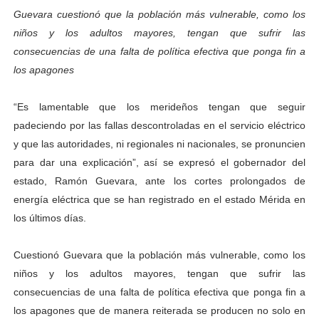
Guevara cuestionó que la población más vulnerable, como los
Dictan MasterClass en el marco del Encuentro LAGO Ve
niños y los adultos mayores, tengan que sufrir las
Campo Elías avanza con plan de asfaltado
consecuencias de una falta de política efectiva que ponga fin a
los apagones
Encuentro estadal fortalece la coordinación de polític
“Es lamentable que los merideños tengan que seguir
Gobernador Arnaldo Sánchez apadrina a más de 993 nu
padeciendo por las fallas descontroladas en el servicio eléctrico
y que las autoridades, ni regionales ni nacionales, se pronuncien
Plan Quirúrgico Regional llega a Pueblo Llano con la ac
para dar una explicación”, así se expresó el gobernador del
estado, Ramón Guevara, ante los cortes prolongados de
energía eléctrica que se han registrado en el estado Mérida en
los últimos días.
Cuestionó Guevara que la población más vulnerable, como los
niños y los adultos mayores, tengan que sufrir las
consecuencias de una falta de política efectiva que ponga fin a
los apagones que de manera reiterada se producen no solo en