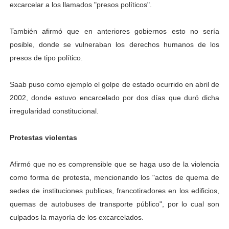
excarcelar a los llamados "presos políticos".
Dictan MasterClass en el marco del Encuentro LAGO Ve
También afirmó que en anteriores gobiernos esto no sería
Campo Elías avanza con plan de asfaltado
posible, donde se vulneraban los derechos humanos de los
presos de tipo político.
Encuentro estadal fortalece la coordinación de polític
Gobernador Arnaldo Sánchez apadrina a más de 993 nu
Saab puso como ejemplo el golpe de estado ocurrido en abril de
2002, donde estuvo encarcelado por dos días que duró dicha
Plan Quirúrgico Regional llega a Pueblo Llano con la ac
irregularidad constitucional.
Protestas violentas
Afirmó que no es comprensible que se haga uso de la violencia
como forma de protesta, mencionando los "actos de quema de
sedes de instituciones publicas, francotiradores en los edificios,
quemas de autobuses de transporte público", por lo cual son
culpados la mayoría de los excarcelados.