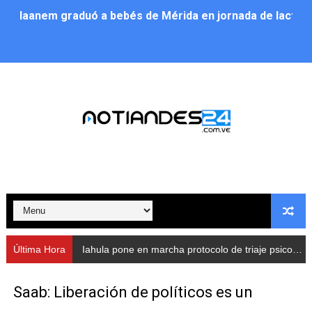
Iaanem graduó a bebés de Mérida en jornada de lactan
Iahula pone en marcha protocolo de triaje psicosocial 
Arranca en Rivas Dávila el Plan de Renovación de Voce
Alcalde Nelson Álvarez llevó jornada recreativa a la pa
CorpoMérida continúa con ciclos de formación
Fundacite culmina primera etapa de su Plan Vacacional
Nevado Gas optimiza servicio residencial en la Urbani
Balance semestral impulsa inclusión y atención a pers
Última Hora
Iahula pone en marcha protocolo de triaje psicosocial para atender a rescatistas
Plan Vacacional Comunitario “Ríe 2026” recorre las pa
Saab: Liberación de políticos es un
Alcaldía del Municipio Libertador realizó una jornada s