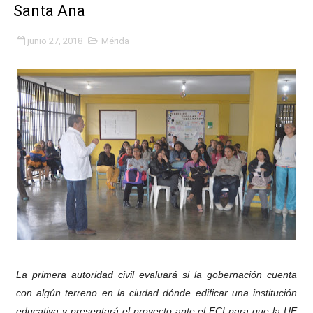
Santa Ana
Fundacite Mérida dicta taller gratuito de electrónica b
junio 27, 2018
Mérida
INN-Mérida celebró el Lacto grado para promover el ini
Impulsan plan estratégico de seguridad ciudadana 2027
Mérida impulsa desarrollo económico con taller de ma
Fomficc consolida alianzas e impulsa la economía com
Niños de Estudiantes de Mérida sembraron 110 árboles
Corposalud y Secretaría Social fortalecen la atención e
Inicia el plan vacacional Venezuela Renace en el sector
Entregan planta eléctrica para fortalecer la atención sa
La primera autoridad civil evaluará si la gobernación cuenta
con algún terreno en la ciudad dónde edificar una institución
Expertos inspeccionan espacios del OAN para la instal
educativa y presentará el proyecto ante el FCI para que la UE