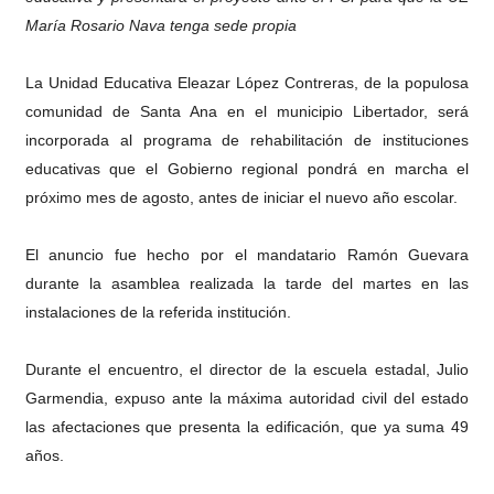
María Rosario Nava tenga sede propia
Dictan MasterClass en el marco del Encuentro LAGO Ve
Campo Elías avanza con plan de asfaltado
La Unidad Educativa Eleazar López Contreras, de la populosa
comunidad de Santa Ana en el municipio Libertador, será
Encuentro estadal fortalece la coordinación de polític
incorporada al programa de rehabilitación de instituciones
educativas que el Gobierno regional pondrá en marcha el
Gobernador Arnaldo Sánchez apadrina a más de 993 nu
próximo mes de agosto, antes de iniciar el nuevo año escolar.
Plan Quirúrgico Regional llega a Pueblo Llano con la ac
El anuncio fue hecho por el mandatario Ramón Guevara
durante la asamblea realizada la tarde del martes en las
instalaciones de la referida institución.
Durante el encuentro, el director de la escuela estadal, Julio
Garmendia, expuso ante la máxima autoridad civil del estado
las afectaciones que presenta la edificación, que ya suma 49
años.