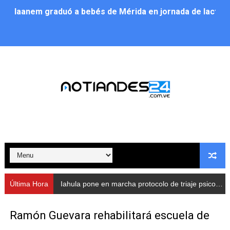
Iaanem graduó a bebés de Mérida en jornada de lactan
Iahula pone en marcha protocolo de triaje psicosocial 
Arranca en Rivas Dávila el Plan de Renovación de Voce
Alcalde Nelson Álvarez llevó jornada recreativa a la pa
CorpoMérida continúa con ciclos de formación
Fundacite culmina primera etapa de su Plan Vacacional
Nevado Gas optimiza servicio residencial en la Urbani
Balance semestral impulsa inclusión y atención a pers
Última Hora
Iahula pone en marcha protocolo de triaje psicosocial para atender a rescatistas
Plan Vacacional Comunitario “Ríe 2026” recorre las pa
Ramón Guevara rehabilitará escuela de
Alcaldía del Municipio Libertador realizó una jornada s