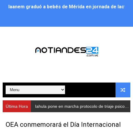
Iaanem graduó a bebés de Mérida en jornada de lactan
Iahula pone en marcha protocolo de triaje psicosocial 
Arranca en Rivas Dávila el Plan de Renovación de Voce
Alcalde Nelson Álvarez llevó jornada recreativa a la pa
CorpoMérida continúa con ciclos de formación
Fundacite culmina primera etapa de su Plan Vacacional
Nevado Gas optimiza servicio residencial en la Urbani
Balance semestral impulsa inclusión y atención a pers
Última Hora
Iahula pone en marcha protocolo de triaje psicosocial para atender a rescatistas
Plan Vacacional Comunitario “Ríe 2026” recorre las pa
OEA conmemorará el Día Internacional
Alcaldía del Municipio Libertador realizó una jornada s