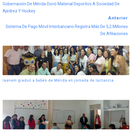
Gobernación De Mérida Donó Material Deportivo A Sociedad De
Ajedrez Y Hockey
Anterior
Sistema De Pago Móvil Interbancario Registra Más De 5,2 Millones
De Afiliaciones
Iaanem graduó a bebés de Mérida en jornada de lactancia