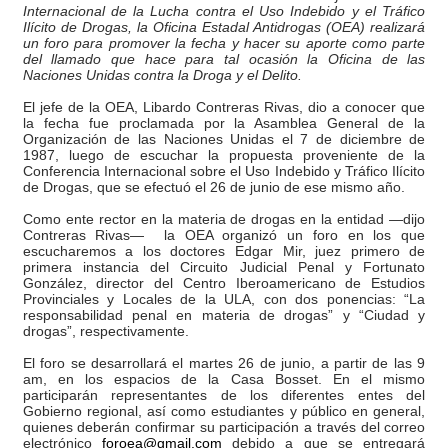
Internacional de la Lucha contra el Uso Indebido y el Tráfico
Dictan MasterClass en el marco del Encuentro LAGO Ve
Ilícito de Drogas, la Oficina Estadal Antidrogas (OEA) realizará
un foro para promover la fecha y hacer su aporte como parte
del llamado que hace para tal ocasión la Oficina de las
Campo Elías avanza con plan de asfaltado
Naciones Unidas contra la Droga y el Delito.
El jefe de la OEA, Libardo Contreras Rivas, dio a conocer que
Encuentro estadal fortalece la coordinación de polític
la fecha fue proclamada por la Asamblea General de la
Organización de las Naciones Unidas el 7 de diciembre de
1987, luego de escuchar la propuesta proveniente de la
Gobernador Arnaldo Sánchez apadrina a más de 993 nu
Conferencia Internacional sobre el Uso Indebido y Tráfico Ilícito
de Drogas, que se efectuó el 26 de junio de ese mismo año.
Plan Quirúrgico Regional llega a Pueblo Llano con la ac
Como ente rector en la materia de drogas en la entidad —dijo
Contreras Rivas— la OEA organizó un foro en los que
escucharemos a los doctores Edgar Mir, juez primero de
primera instancia del Circuito Judicial Penal y Fortunato
González, director del Centro Iberoamericano de Estudios
Provinciales y Locales de la ULA, con dos ponencias: “La
responsabilidad penal en materia de drogas” y “Ciudad y
drogas”, respectivamente.
El foro se desarrollará el martes 26 de junio, a partir de las 9
am, en los espacios de la Casa Bosset. En el mismo
participarán representantes de los diferentes entes del
Gobierno regional, así como estudiantes y público en general,
quienes deberán confirmar su participación a través del correo
electrónico
foroea@gmail.com
debido a que se entregará