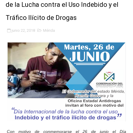
de la Lucha contra el Uso Indebido y el
Fundacite Mérida dicta taller gratuito de electrónica b
Tráfico Ilícito de Drogas
INN-Mérida celebró el Lacto grado para promover el ini
junio 22, 2018
Mérida
Impulsan plan estratégico de seguridad ciudadana 2027
Mérida impulsa desarrollo económico con taller de ma
Fomficc consolida alianzas e impulsa la economía com
Niños de Estudiantes de Mérida sembraron 110 árboles
Corposalud y Secretaría Social fortalecen la atención e
Inicia el plan vacacional Venezuela Renace en el sector
Entregan planta eléctrica para fortalecer la atención sa
Expertos inspeccionan espacios del OAN para la instal
Con motivo de conmemorarse el 26 de junio el Día