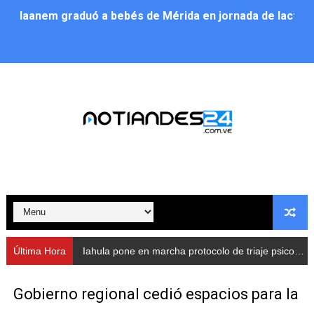
Iaanem graduó a bebés de Mérida en jornada de lactan
Iahula pone en marcha protocolo de triaje psicosocial 
Arranca en Rivas Dávila el Plan de Renovación de Voce
Alcalde Nelson Álvarez llevó jornada recreativa a la pa
CorpoMérida continúa con ciclos de formación
Fundacite culmina primera etapa de su Plan Vacacional
Nevado Gas optimiza servicio residencial en la Urbani
Balance semestral impulsa inclusión y atención a pers
Última Hora
Iahula pone en marcha protocolo de triaje psicosocial para atender a rescatistas
Plan Vacacional Comunitario “Ríe 2026” recorre las pa
Gobierno regional cedió espacios para la
Alcaldía del Municipio Libertador realizó una jornada s