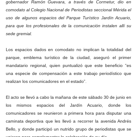
gobernador Ramón Guevara, a través de Cormetur, dio en
Dictan MasterClass en el marco del Encuentro LAGO Ve
comodato al Colegio Nacional de Periodistas seccional Mérida el
uso de algunos espacios del Parque Turístico Jardín Acuario,
Campo Elías avanza con plan de asfaltado
para que los profesionales de la comunicación instalen allí su
sede gremial.
Encuentro estadal fortalece la coordinación de polític
Gobernador Arnaldo Sánchez apadrina a más de 993 nu
Los espacios dados en comodato no implican la totalidad del
parque, emblema turístico de la ciudad, aseguró el primer
Plan Quirúrgico Regional llega a Pueblo Llano con la ac
mandatario regional, quien puntualizó que este beneficio “es
una especie de compensación a este trabajo periodístico que
realizan los comunicadores en el estado”.
El acto se llevó a cabo la mañana de este sábado 30 de junio en
los mismos espacios del Jardín Acuario, donde los
comunicadores se reunieron a primera hora para disputar una
caminata deportiva que les llevó a recorrer la avenida Andrés
Bello, y donde participó un nutrido grupo de periodistas que se