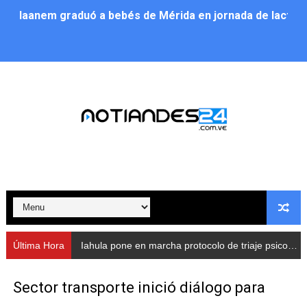
Iaanem graduó a bebés de Mérida en jornada de lactan
Iahula pone en marcha protocolo de triaje psicosocial 
Arranca en Rivas Dávila el Plan de Renovación de Voce
Alcalde Nelson Álvarez llevó jornada recreativa a la pa
CorpoMérida continúa con ciclos de formación
Fundacite culmina primera etapa de su Plan Vacacional
Nevado Gas optimiza servicio residencial en la Urbani
Balance semestral impulsa inclusión y atención a pers
Última Hora
Iahula pone en marcha protocolo de triaje psicosocial para atender a rescatistas
Plan Vacacional Comunitario “Ríe 2026” recorre las pa
Sector transporte inició diálogo para
Alcaldía del Municipio Libertador realizó una jornada s