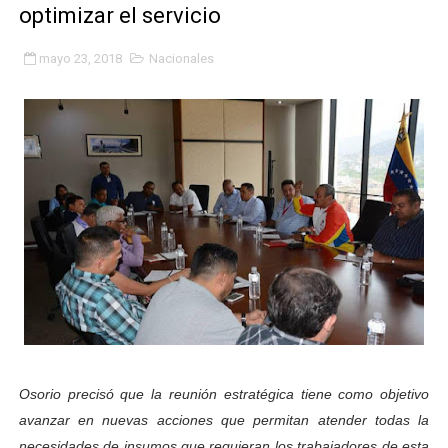
optimizar el servicio
Fundacite Mérida dicta taller gratuito de electrónica b
mayo 23, 2018
Nacionales
INN-Mérida celebró el Lacto grado para promover el ini
Impulsan plan estratégico de seguridad ciudadana 2027
Mérida impulsa desarrollo económico con taller de ma
Fomficc consolida alianzas e impulsa la economía com
Niños de Estudiantes de Mérida sembraron 110 árboles
Corposalud y Secretaría Social fortalecen la atención e
Inicia el plan vacacional Venezuela Renace en el sector
Entregan planta eléctrica para fortalecer la atención sa
Osorio precisó que la reunión estratégica tiene como objetivo
avanzar en nuevas acciones que permitan atender todas la
Expertos inspeccionan espacios del OAN para la instal
necesidades de insumos que requieran los trabajadores de esta