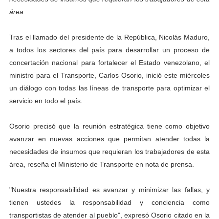
área
Dictan MasterClass en el marco del Encuentro LAGO Ve
Campo Elías avanza con plan de asfaltado
Tras el llamado del presidente de la República, Nicolás Maduro,
a todos los sectores del país para desarrollar un proceso de
Encuentro estadal fortalece la coordinación de polític
concertación nacional para fortalecer el Estado venezolano, el
ministro para el Transporte, Carlos Osorio, inició este miércoles
Gobernador Arnaldo Sánchez apadrina a más de 993 nu
un diálogo con todas las líneas de transporte para optimizar el
Plan Quirúrgico Regional llega a Pueblo Llano con la ac
servicio en todo el país.
Osorio precisó que la reunión estratégica tiene como objetivo
avanzar en nuevas acciones que permitan atender todas la
necesidades de insumos que requieran los trabajadores de esta
área, reseña el Ministerio de Transporte en nota de prensa.
"Nuestra responsabilidad es avanzar y minimizar las fallas, y
tienen ustedes la responsabilidad y conciencia como
transportistas de atender al pueblo", expresó Osorio citado en la