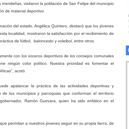
 merideñas, visitaron la población de San Felipe del municipio
va sonrisas y prevención a Torondoy
ón de material deportivo.
e conocimientos con Encuentro de Formadores Comunales 
rnación del estado, Angélica Quintero, destacó que los jóvenes
 Deportivo lanza Plan Agosto Escuelas Abiertas 2026
sta localidad, mostraron la satisfacción por el recibimiento de
áctica de fútbol, baloncesto y voleibol, entre otros.
 Parque Recreacional Tilingo del Niño y la Niña Azulitense
tamente con los voceros deportivos de los consejos comunales
para aspirantes al curso de Emergencia Prehospitalaria
e ningún color político. Nuestra prioridad es fomentar el
líticas”, acotó.
de apalancar la práctica de las actividades deportivas y
de los municipios y parroquias que conforman el territorio
 gobernador, Ramón Guevara, quien ha sido enfático en el
 que permitan a nuestros jóvenes seguir en su propia tierra, de