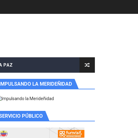
 productores
A PAZ
 Libertador
IMPULSANDO LA MERIDEÑIDAD
rnada vacacional
ritorial
SERVICIO PÚBLICO