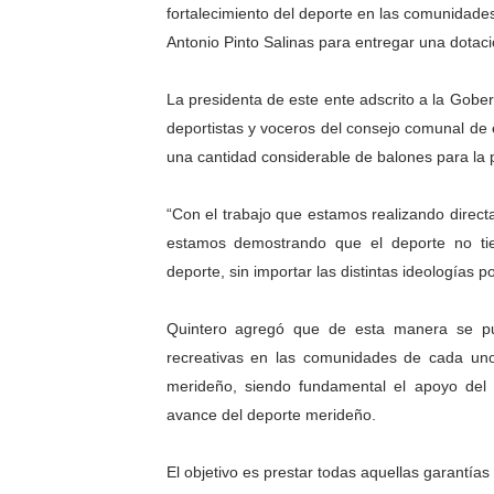
fortalecimiento del deporte en las comunidades
Venezuela Renace 2026 lle
Antonio Pinto Salinas para entregar una dotaci
Mérida impulsa el mapa d
La presidenta de este ente adscrito a la Gobe
Complejo Educativo Talento
deportistas y voceros del consejo comunal de e
una cantidad considerable de balones para la pr
Arnaldo Sánchez reinaugura
“Con el trabajo que estamos realizando direc
Corposalud inició talleres 
estamos demostrando que el deporte no tien
deporte, sin importar las distintas ideologías po
Quintero agregó que de esta manera se pue
recreativas en las comunidades de cada uno 
merideño, siendo fundamental el apoyo del
avance del deporte merideño.
El objetivo es prestar todas aquellas garantías