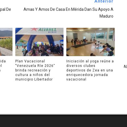
Anterior
ipal De
Amas Y Amos De Casa En Mérida Dan Su Apoyo A
Maduro
ida
Plan Vacacional
Iniciación al yoga reúne a
el
"Venezuela Ríe 2026"
diversos clubes
a
brinda recreación y
deportivos de Zea en una
cultura a niños del
enriquecedora jornada
municipio Libertador
vacacional