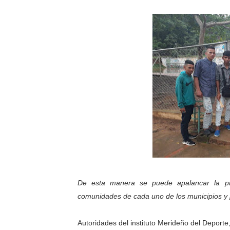
Inicia el Plan Cultura Vaca
Ibime inició tradicional pl
Merideños disfrutarán del 
Recreación y formación for
Club "Rápidos de Zea" brill
84 estudiantes celebraron 
Cmdnna lleva esperanza y a
Comunas de Obispo Ramos d
De esta manera se puede apalancar la prác
comunidades de cada uno de los municipios y p
Arrancó Plan Vacacional C
Plan Vacacional Venezuela 
Autoridades del instituto Merideño del Deporte,