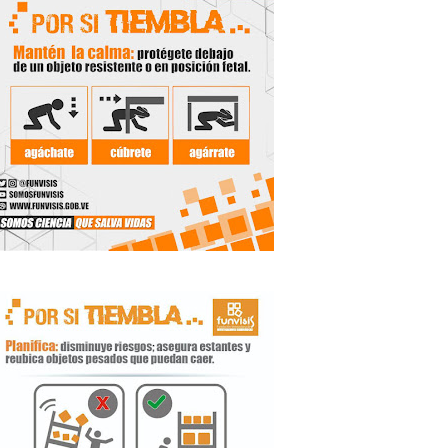
y Valero
n