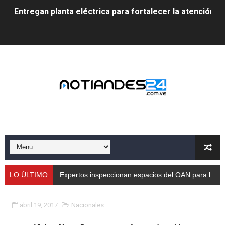
Entregan planta eléctrica para fortalecer la atención sa
Expertos inspeccionan espacios del OAN para la instal
Dictan MasterClass en el marco del Encuentro LAGO Ve
Campo Elías avanza con plan de asfaltado
Encuentro estadal fortalece la coordinación de polític
Gobernador Arnaldo Sánchez apadrina a más de 993 nu
Venezuela instala su primer detector de astropartícula
Consolidan planificación técnica en el Complejo Educat
LO ÚLTIMO
Expertos inspeccionan espacios del OAN para la instalación del detector Cherenkov de agu
Mérida fortalece su reserva deportiva de cara a comp
abril 19, 2017
Nacionales
Gobernación de Mérida instalará mesa de trabajo con 