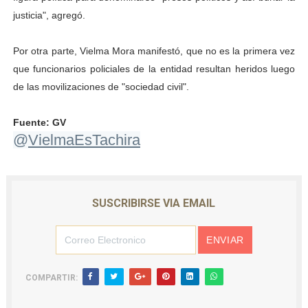
justicia", agregó.
Campo Elías consolida plan de bacheo en el sector La 
Fundecem inició con éxito el taller vacacional de origa
Por otra parte, Vielma Mora manifestó, que no es la primera vez
que funcionarios policiales de la entidad resultan heridos luego
El Lactario del Iahula celebra la Semana Mundial de la 
de las movilizaciones de "sociedad civil".
Plan Vacacional "Venezuela Ríe 2026" brinda recreación 
Fuente: GV
@
VielmaEsTachira
Inicia el plan vacacional Venezuela Renace en el sector
SUSCRIBIRSE VIA EMAIL
COMPARTIR: