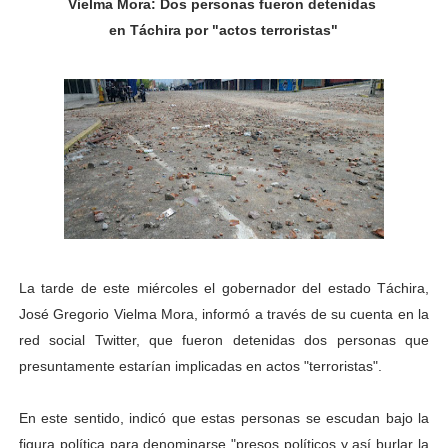
Vielma Mora: Dos personas fueron detenidas
Niños merideños potencian su talento en plan vacaciona
en Táchira por "actos terroristas"
Fundecem ofrece taller de bordado en punto de cruz
Gobierno bolivariano avanza en la transformación del h
Niños merideños aprenden sobre gaita de tambora co
Hospital universitario muestra sus avances en visita de
Instituto Nacional de Nutrición celebra Semana Interna
La tarde de este miércoles el gobernador del estado Táchira,
Gobernación de Mérida fortalece el desarrollo product
José Gregorio Vielma Mora, informó a través de su cuenta en la
Corposalud inició talleres para aspirantes al curso de
red social Twitter, que fueron detenidas dos personas que
presuntamente estarían implicadas en actos "terroristas".
Fortalecen formación académica de médicos en proces
En este sentido, indicó que estas personas se escudan bajo la
Fortaleciendo la economía comunal en El Vigía con mi
figura política para denominarse "presos políticos y así burlar la