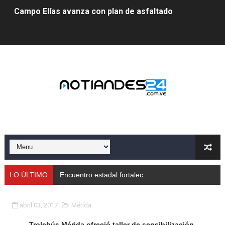
Campo Elías avanza con plan de asfaltado
Encuentro estadal fortalece la coordinación de polític
Gobernador Arnaldo Sánchez apadrina a más de 993 nu
Venezuela instala su primer detector de astropartícula
Consolidan planificación técnica en el Complejo Educat
Mérida fortalece su reserva deportiva de cara a comp
Gobernación de Mérida instalará mesa de trabajo con 
Niños merideños potencian su talento en plan vacaciona
LO ÚLTIMO
Encuentro estadal fortalece la coordinación d
Fundecem ofrece taller de bordado en punto de cruz
abril 03, 2017
Mérida
Gobierno bolivariano avanza en la transformación del h
Trolebús Mérida ofreció taller de sensibilización