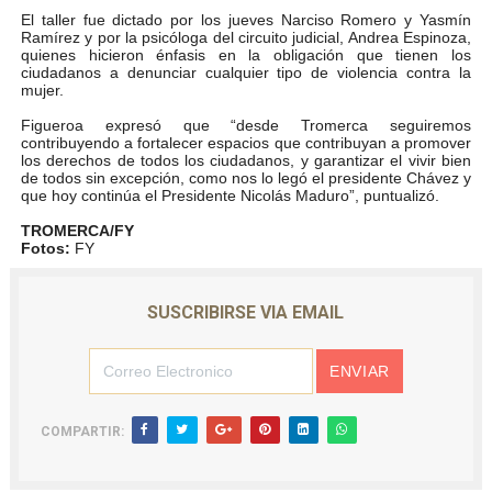
El taller fue dictado por los jueves Narciso Romero y Yasmín
Plan Vacacional "Venezuela Ríe 2026" brinda recreación 
Ramírez y por la psicóloga del circuito judicial, Andrea Espinoza,
quienes hicieron énfasis en la obligación que tienen los
ciudadanos a denunciar cualquier tipo de violencia contra la
Iniciación al yoga reúne a diversos clubes deportivos 
mujer.
Figueroa expresó que “desde Tromerca seguiremos
Mincomunas impulsa el autogobierno en Mérida con plan 
contribuyendo a fortalecer espacios que contribuyan a promover
los derechos de todos los ciudadanos, y garantizar el vivir bien
Expertos inspeccionan espacios del OAN para la instal
de todos sin excepción, como nos lo legó el presidente Chávez y
que hoy continúa el Presidente Nicolás Maduro”, puntualizó.
Dictan MasterClass en el marco del Encuentro LAGO Ve
TROMERCA/FY
Fotos:
FY
SUSCRIBIRSE VIA EMAIL
COMPARTIR: