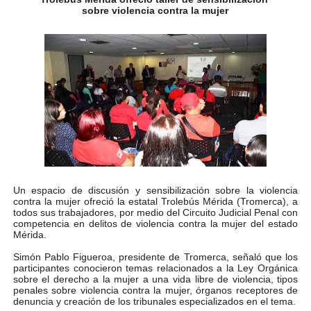
sobre violencia contra la mujer
Niños merideños aprenden sobre gaita de tambora co
Hospital universitario muestra sus avances en visita de
Instituto Nacional de Nutrición celebra Semana Interna
Gobernación de Mérida fortalece el desarrollo product
Corposalud inició talleres para aspirantes al curso de
Fortalecen formación académica de médicos en proces
Un espacio de discusión y sensibilización sobre la violencia
contra la mujer ofreció la estatal Trolebús Mérida (Tromerca), a
Fortaleciendo la economía comunal en El Vigía con mi
todos sus trabajadores, por medio del Circuito Judicial Penal con
competencia en delitos de violencia contra la mujer del estado
Campo Elías consolida plan de bacheo en el sector La 
Mérida.
Simón Pablo Figueroa, presidente de Tromerca, señaló que los
Fundecem inició con éxito el taller vacacional de origa
participantes conocieron temas relacionados a la Ley Orgánica
sobre el derecho a la mujer a una vida libre de violencia, tipos
penales sobre violencia contra la mujer, órganos receptores de
El Lactario del Iahula celebra la Semana Mundial de la 
denuncia y creación de los tribunales especializados en el tema.