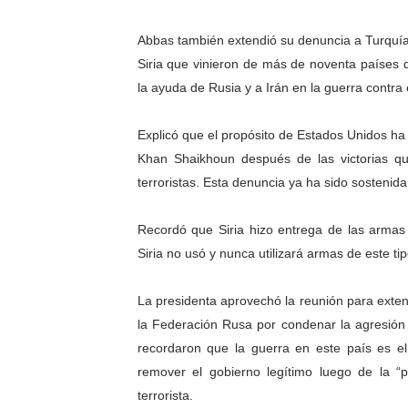
Venezuela Renace 2026 lle
Abbas también extendió su denuncia a Turquía a
Mérida impulsa el mapa d
Siria que vinieron de más de noventa países d
la ayuda de Rusia y a Irán en la guerra contra 
Complejo Educativo Talento
Explicó que el propósito de Estados Unidos ha si
Arnaldo Sánchez reinaugura
Khan Shaikhoun después de las victorias qu
terroristas. Esta denuncia ya ha sido sostenida 
Corposalud inició talleres 
Recordó que Siria hizo entrega de las armas 
Siria no usó y nunca utilizará armas de este tip
La presidenta aprovechó la reunión para exten
la Federación Rusa por condenar la agresión
recordaron que la guerra en este país es el
remover el gobierno legítimo luego de la “p
terrorista.