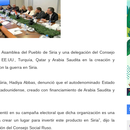
cional 2026 en el estado Mérida
an vacacional Aventuras en Vacaciones
Plan Agosto Escuelas Abiertas 2026
talecen la integración comunitaria en Campo Elías
a Asamblea del Pueblo de Siria y una delegación del Consejo
ó en el Primer Festival de Atletismo en homenaje a Giovann
e EE.UU., Turquía, Qatar y Arabia Saudita en la creación y
on la guerra en Siria.
su graduación en el Complejo Educativo Aristóbulo Istúriz
Siria, Hadiya Abbas, denunció que el autodenominado Estado
tención a casas de abrigo en Mérida
tadounidense, creado con financiamiento de Arabia Saudita y
e Lora avanzan hacia el empoderamiento y la autogestió
omunitario Venezuela Renace 2026 en la Don Perucho
omentó en su campaña electoral que dicha organización es una
crear un lugar para invertir este producto en Siria”, dijo la
Renace 2026 arrancó con alegría en Lagunillas
ión del Consejo Social Ruso.