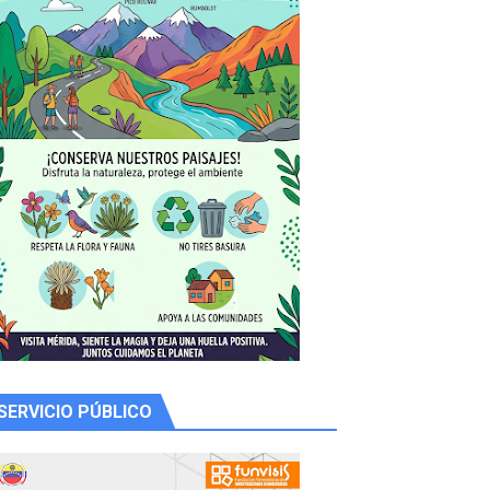
y Valero
n
SERVICIO PÚBLICO