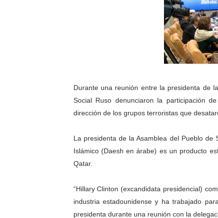
Inicia el Plan Cultura Vaca
Ibime inició tradicional pl
Merideños disfrutarán del 
Recreación y formación for
Durante una reunión entre la presidenta de l
Club "Rápidos de Zea" brill
Social Ruso denunciaron la participación d
dirección de los grupos terroristas que desatar
84 estudiantes celebraron 
La presidenta de la Asamblea del Pueblo de 
Cmdnna lleva esperanza y a
Islámico (Daesh en árabe) es un producto es
Qatar.
Comunas de Obispo Ramos d
Arrancó Plan Vacacional C
“Hillary Clinton (excandidata presidencial) c
industria estadounidense y ha trabajado para 
Plan Vacacional Venezuela 
presidenta durante una reunión con la delegac