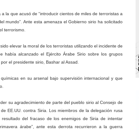
va sonrisas y prevención a Torondoy
 la que acusó de “introducir cientos de miles de terroristas a
e conocimientos con Encuentro de Formadores Comunales 
el mundo”. Ante esta amenaza el Gobierno sirio ha solicitado
el terrorismo.
 Deportivo lanza Plan Agosto Escuelas Abiertas 2026
do elevar la moral de los terroristas utilizando el incidente de
 Parque Recreacional Tilingo del Niño y la Niña Azulitense
e había alcanzado el Ejército Árabe Sirio sobre los grupos
por el presidente sirio, Bashar al Assad.
para aspirantes al curso de Emergencia Prehospitalaria
químicas en su arsenal bajo supervisión internacional y que
o.
der su agradecimiento de parte del pueblo sirio al Consejo de
 de EE.UU. contra Siria. Los miembros de la delegación rusa
 resultado del fracaso de los enemigos de Siria de intentar
rimavera árabe”, ante esta derrota recurrieron a la guerra