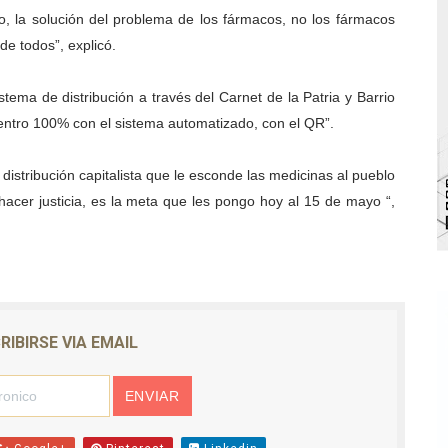
o, la solución del problema de los fármacos, no los fármacos
 Deportivo lanza Plan Agosto Escuelas Abiertas 2026
e todos”, explicó.
 Parque Recreacional Tilingo del Niño y la Niña Azulitense
tema de distribución a través del Carnet de la Patria y Barrio
para aspirantes al curso de Emergencia Prehospitalaria
ntro 100% con el sistema automatizado, con el QR”.
émica de médicos en proceso de ruralidad
istribución capitalista que le esconde las medicinas al pueblo
 hacer justicia, es la meta que les pongo hoy al 15 de mayo “,
 comunal en El Vigía con microcréditos a emprendedores y
RIBIRSE VIA EMAIL