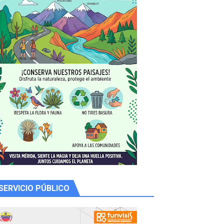
y Valero
n
SERVICIO PÚBLICO
de la Unacom