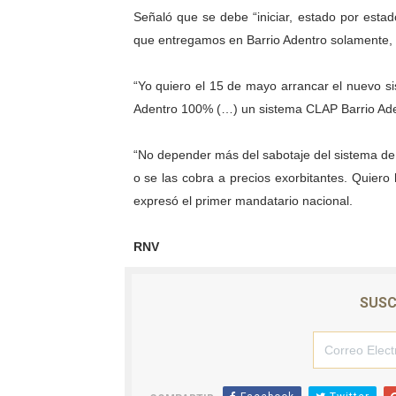
Señaló que se debe “iniciar, estado por estad
Complejo Educativo Talento
que entregamos en Barrio Adentro solamente, d
Arnaldo Sánchez reinaugura
“Yo quiero el 15 de mayo arrancar el nuevo sis
Corposalud inició talleres 
Adentro 100% (…) un sistema CLAP Barrio Ade
Fortalecen formación acad
“No depender más del sabotaje del sistema de d
o se las cobra a precios exorbitantes. Quiero
Fortaleciendo la economía
expresó el primer mandatario nacional.
RNV
SUSC