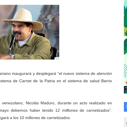
Plan Agosto Escuelas Abiertas 2026
talecen la integración comunitaria en Campo Elías
ó en el Primer Festival de Atletismo en homenaje a Giovann
su graduación en el Complejo Educativo Aristóbulo Istúriz
tención a casas de abrigo en Mérida
e Lora avanzan hacia el empoderamiento y la autogestió
ariano inaugurará y desplegará “el nuevo sistema de atención
sistema de Carnet de la Patria en el sistema de salud Barrio
omunitario Venezuela Renace 2026 en la Don Perucho
Renace 2026 arrancó con alegría en Lagunillas
o venezolano, Nicolás Maduro, durante un acto realizado en
va sonrisas y prevención a Torondoy
ayo debemos haber tenido 12 milllones de carnetizados”.
gará a los 10 millones de carnetizados.
e conocimientos con Encuentro de Formadores Comunales 