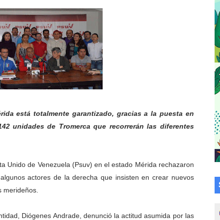
a en la transformación del hospital Sor Juana Inés
 sobre gaita de tambora con Fundecem
tra sus avances en visita del Consejo Legislativo
ción celebra Semana Internacional de la Lactancia Materna
alece el desarrollo productivo en Rangel
érida está totalmente garantizado, gracias a la puesta en
para aspirantes al curso de Emergencia Prehospitalaria
42 unidades de Tromerca que recorrerán las diferentes
émica de médicos en proceso de ruralidad
ista Unido de Venezuela (Psuv) en el estado Mérida rechazaron
 comunal en El Vigía con microcréditos a emprendedores y
 algunos actores de la derecha que insisten en crear nuevos
 de bacheo en el sector La Montañita
os merideños.
l taller vacacional de origami
entidad, Diógenes Andrade, denunció la actitud asumida por las