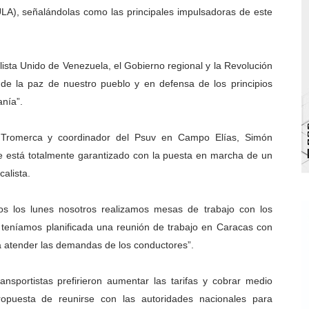
ULA), señalándolas como las principales impulsadoras de este
bra la Semana Mundial de la Lactancia Materna
Ríe 2026" brinda recreación y cultura a niños del municipio
lista Unido de Venezuela, el Gobierno regional y la Revolución
 diversos clubes deportivos de Zea en una enriquecedora jo
de la paz de nuestro pueblo y en defensa de los principios
nía”.
gobierno en Mérida con plan de actualización y atención ter
a Tromerca y coordinador del Psuv en Campo Elías, Simón
cios del OAN para la instalación del detector Cherenkov d
te está totalmente garantizado con la puesta en marcha de un
calista.
odos los lunes nosotros realizamos mesas de trabajo con los
, teníamos planificada una reunión de trabajo en Caracas con
a atender las demandas de los conductores”.
nsportistas prefirieron aumentar las tarifas y cobrar medio
ropuesta de reunirse con las autoridades nacionales para