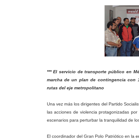
Gobierno bolivariano avanz
Niños merideños aprenden
Hospital universitario mues
Instituto Nacional de Nutri
Gobernación de Mérida fort
*** El servicio de transporte público en M
Corposalud inició talleres 
marcha de un plan de contingencia con 1
rutas del eje metropolitano
Fortalecen formación acad
Una vez más los dirigentes del Partido Social
Fortaleciendo la economía
las acciones de violencia protagonizadas por
Campo Elías consolida plan
escenarios para perturbar la tranquilidad de l
Fundecem inició con éxito e
El coordinador del Gran Polo Patriótico en la 