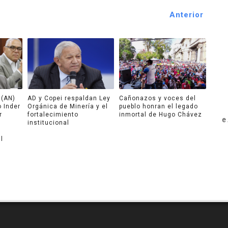
Anterior
 (AN)
AD y Copei respaldan Ley
Cañonazos y voces del
o Inder
Orgánica de Minería y el
pueblo honran el legado
r
fortalecimiento
inmortal de Hugo Chávez
yright ©2026 / PS / www.notiandes24.com.ve / Información de Altura
institucional
l