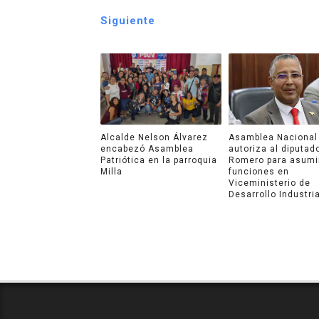
Siguiente
Alcalde Nelson Álvarez
Asamblea Nacional
encabezó Asamblea
autoriza al diputad
Patriótica en la parroquia
Romero para asumi
Todos los Derechos Reservados - Cop
Milla
funciones en
Viceministerio de
Desarrollo Industria