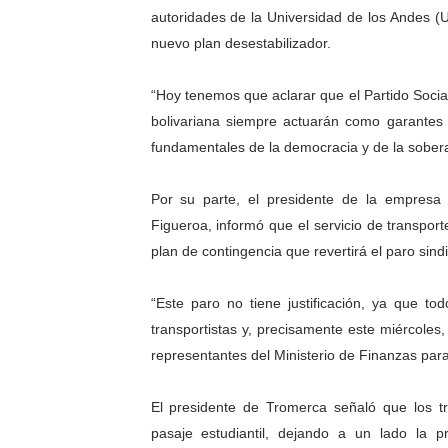
autoridades de la Universidad de los Andes (
El Lactario del Iahula cele
nuevo plan desestabilizador.
Plan Vacacional "Venezuela 
“Hoy tenemos que aclarar que el Partido Socia
Iniciación al yoga reúne a
bolivariana siempre actuarán como garantes 
fundamentales de la democracia y de la sobera
Mincomunas impulsa el auto
Por su parte, el presidente de la empres
Expertos inspeccionan espa
Figueroa, informó que el servicio de transpor
plan de contingencia que revertirá el paro sindi
“Este paro no tiene justificación, ya que t
transportistas y, precisamente este miércoles
representantes del Ministerio de Finanzas par
El presidente de Tromerca señaló que los tra
pasaje estudiantil, dejando a un lado la p