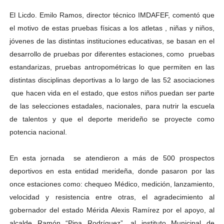
Mérida impulsa el mapa de conocimientos con Encuen
El Licdo. Emilo Ramos, director técnico IMDAFEF, comentó que
el motivo de estas pruebas físicas a los atletas , niñas y niños,
Complejo Educativo Talento Deportivo lanza Plan Agos
jóvenes de las distintas instituciones educativas, se basan en el
Arnaldo Sánchez reinaugura Parque Recreacional Tilingo
desarrollo de pruebas por diferentes estaciones, como pruebas
estandarizas, pruebas antropométricas lo que permiten en las
Corposalud inició talleres para aspirantes al curso de
distintas disciplinas deportivas a lo largo de las 52 asociaciones
que hacen vida en el estado, que estos niños puedan ser parte
Fortalecen formación académica de médicos en proces
de las selecciones estadales, nacionales, para nutrir la escuela
de talentos y que el deporte merideño se proyecte como
Fortaleciendo la economía comunal en El Vigía con mi
potencia nacional.
En esta jornada se atendieron a más de 500 prospectos
deportivos en esta entidad merideña, donde pasaron por las
once estaciones como: chequeo Médico, medición, lanzamiento,
velocidad y resistencia entre otras, el agradecimiento al
gobernador del estado Mérida Alexis Ramírez por el apoyo, al
alcalde Ramón “Pipa Rodríguez”, al instituto Municipal de