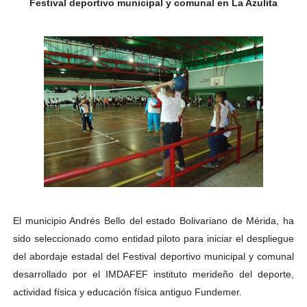
Festival deportivo municipal y comunal en La Azulita
Ibime inició tradicional plan vacacional Aventuras en V
Merideños disfrutarán del Plan Agosto Escuelas Abier
Recreación y formación fortalecen la integración comu
Club "Rápidos de Zea" brilló en el Primer Festival de 
84 estudiantes celebraron su graduación en el Complejo
Cmdnna lleva esperanza y atención a casas de abrigo 
Comunas de Obispo Ramos de Lora avanzan hacia el em
El municipio Andrés Bello del estado Bolivariano de Mérida, ha
Arrancó Plan Vacacional Comunitario Venezuela Renac
sido seleccionado como entidad piloto para iniciar el despliegue
Plan Vacacional Venezuela Renace 2026 arrancó con ale
del abordaje estadal del Festival deportivo municipal y comunal
desarrollado por el IMDAFEF instituto merideño del deporte,
Venezuela Renace 2026 lleva sonrisas y prevención a 
actividad física y educación física antiguo Fundemer.