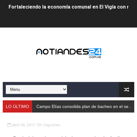
Fortaleciendo la economía comunal en El Vigía con mi
Campo Elías consolida plan de bacheo en el sector La 
Fundecem inició con éxito el taller vacacional de origa
El Lactario del Iahula celebra la Semana Mundial de la 
Plan Vacacional "Venezuela Ríe 2026" brinda recreación 
Iniciación al yoga reúne a diversos clubes deportivos 
Mincomunas impulsa el autogobierno en Mérida con plan 
‎Unión cívico militar rindió honores a la Bandera Nacion
LO ÚLTIMO
Campo Elías consolida plan de bacheo en el sector La Montañita
Gobernación de Mérida realizó jornada socialista en Ec
abril 03, 2017
Deportes
Inicia el Plan Cultura Vacacional 2026 en el estado Méri