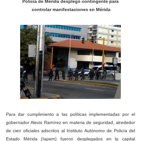
Policía de Mérida desplegó contingente para
Niños merideños potencian su talento en plan vacaciona
controlar manifestaciones en Mérida
Fundecem ofrece taller de bordado en punto de cruz
Gobierno bolivariano avanza en la transformación del h
Niños merideños aprenden sobre gaita de tambora co
Hospital universitario muestra sus avances en visita de
Instituto Nacional de Nutrición celebra Semana Interna
Gobernación de Mérida fortalece el desarrollo product
Corposalud inició talleres para aspirantes al curso de
Para dar cumplimiento a las políticas implementadas por el
Fortalecen formación académica de médicos en proces
gobernador Alexis Ramírez en materia de seguridad, alrededor
de cien oficiales adscritos al Instituto Autónomo de Policía del
Fortaleciendo la economía comunal en El Vigía con mi
Estado Mérida (Iapem) fueron desplegados en la capital