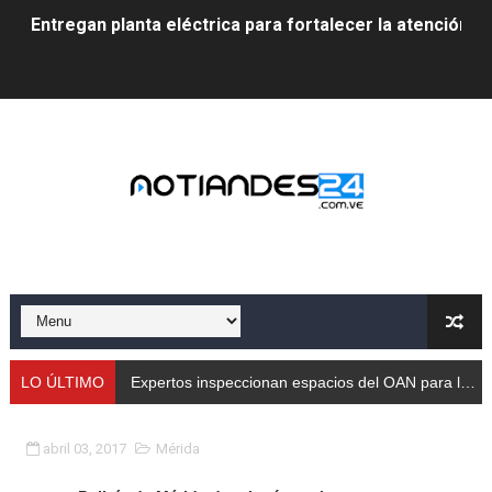
Entregan planta eléctrica para fortalecer la atención sa
Expertos inspeccionan espacios del OAN para la instal
Dictan MasterClass en el marco del Encuentro LAGO Ve
Campo Elías avanza con plan de asfaltado
Encuentro estadal fortalece la coordinación de polític
Gobernador Arnaldo Sánchez apadrina a más de 993 nu
Venezuela instala su primer detector de astropartícula
Consolidan planificación técnica en el Complejo Educat
LO ÚLTIMO
Expertos inspeccionan espacios del OAN para la instalación del detector Cherenkov de agua
Mérida fortalece su reserva deportiva de cara a comp
abril 03, 2017
Mérida
Gobernación de Mérida instalará mesa de trabajo con 