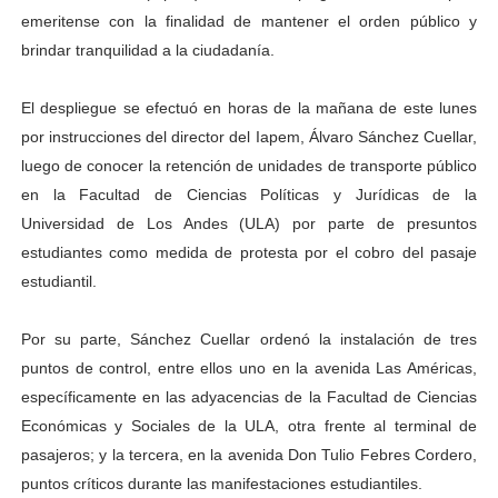
emeritense con la finalidad de mantener el orden público y
Campo Elías consolida plan de bacheo en el sector La 
brindar tranquilidad a la ciudadanía.
Fundecem inició con éxito el taller vacacional de origa
El despliegue se efectuó en horas de la mañana de este lunes
El Lactario del Iahula celebra la Semana Mundial de la 
por instrucciones del director del Iapem, Álvaro Sánchez Cuellar,
luego de conocer la retención de unidades de transporte público
Plan Vacacional "Venezuela Ríe 2026" brinda recreación 
en la Facultad de Ciencias Políticas y Jurídicas de la
Universidad de Los Andes (ULA) por parte de presuntos
Inicia el plan vacacional Venezuela Renace en el sector
estudiantes como medida de protesta por el cobro del pasaje
estudiantil.
Por su parte, Sánchez Cuellar ordenó la instalación de tres
puntos de control, entre ellos uno en la avenida Las Américas,
específicamente en las adyacencias de la Facultad de Ciencias
Económicas y Sociales de la ULA, otra frente al terminal de
pasajeros; y la tercera, en la avenida Don Tulio Febres Cordero,
puntos críticos durante las manifestaciones estudiantiles.