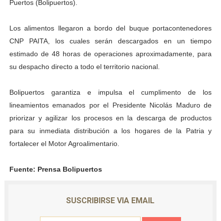
Puertos (Bolipuertos).
Venezuela Renace 2026 lleva sonrisas y prevención a 
Los alimentos llegaron a bordo del buque portacontenedores
Mérida impulsa el mapa de conocimientos con Encuen
CNP PAITA, los cuales serán descargados en un tiempo
estimado de 48 horas de operaciones aproximadamente, para
Complejo Educativo Talento Deportivo lanza Plan Agos
su despacho directo a todo el territorio nacional.
Arnaldo Sánchez reinaugura Parque Recreacional Tilingo
Bolipuertos garantiza e impulsa el cumplimento de los
Corposalud inició talleres para aspirantes al curso de
lineamientos emanados por el Presidente Nicolás Maduro de
priorizar y agilizar los procesos en la descarga de productos
para su inmediata distribución a los hogares de la Patria y
fortalecer el Motor Agroalimentario.
Fuente: Prensa Bolipuertos
SUSCRIBIRSE VIA EMAIL