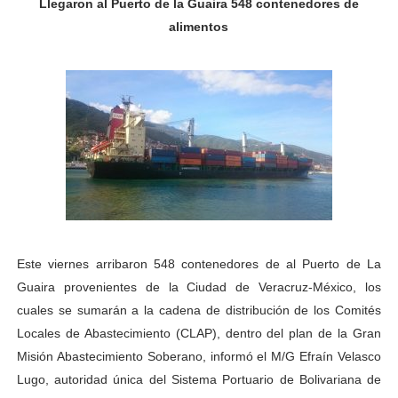
Llegaron al Puerto de la Guaira 548 contenedores de
Inicia el Plan Cultura Vacacional 2026 en el estado Méri
alimentos
Ibime inició tradicional plan vacacional Aventuras en V
Merideños disfrutarán del Plan Agosto Escuelas Abier
Recreación y formación fortalecen la integración comu
Club "Rápidos de Zea" brilló en el Primer Festival de 
84 estudiantes celebraron su graduación en el Complejo
Cmdnna lleva esperanza y atención a casas de abrigo 
Este viernes arribaron 548 contenedores de al Puerto de La
Guaira provenientes de la Ciudad de Veracruz-México, los
Comunas de Obispo Ramos de Lora avanzan hacia el em
cuales se sumarán a la cadena de distribución de los Comités
Locales de Abastecimiento (CLAP), dentro del plan de la Gran
Arrancó Plan Vacacional Comunitario Venezuela Renac
Misión Abastecimiento Soberano, informó el M/G Efraín Velasco
Lugo, autoridad única del Sistema Portuario de Bolivariana de
Plan Vacacional Venezuela Renace 2026 arrancó con ale