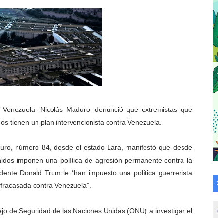
cional 2026 en el estado Mérida
an vacacional Aventuras en Vacaciones
Plan Agosto Escuelas Abiertas 2026
talecen la integración comunitaria en Campo Elías
ó en el Primer Festival de Atletismo en homenaje a Giovann
de Venezuela, Nicolás Maduro, denunció que extremistas que
su graduación en el Complejo Educativo Aristóbulo Istúriz
os tienen un plan intervencionista contra Venezuela.
tención a casas de abrigo en Mérida
ro, número 84, desde el estado Lara, manifestó que desde
idos imponen una política de agresión permanente contra la
e Lora avanzan hacia el empoderamiento y la autogestió
idente Donald Trum le “han impuesto una política guerrerista
 fracasada contra Venezuela”.
omunitario Venezuela Renace 2026 en la Don Perucho
Renace 2026 arrancó con alegría en Lagunillas
jo de Seguridad de las Naciones Unidas (ONU) a investigar el