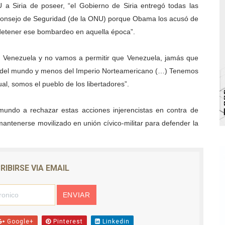
a Siria de poseer, “el Gobierno de Siria entregó todas las
va sonrisas y prevención a Torondoy
 Consejo de Seguridad (de la ONU) porque Obama los acusó de
detener ese bombardeo en aquella época”.
e conocimientos con Encuentro de Formadores Comunales 
 Deportivo lanza Plan Agosto Escuelas Abiertas 2026
n Venezuela y no vamos a permitir que Venezuela, jamás que
io del mundo y menos del Imperio Norteamericano (…) Tenemos
 Parque Recreacional Tilingo del Niño y la Niña Azulitense
itual, somos el pueblo de los libertadores”.
para aspirantes al curso de Emergencia Prehospitalaria
mundo a rechazar estas acciones injerencistas en contra de
mantenerse movilizado en unión cívico-militar para defender la
RIBIRSE VIA EMAIL
Google+
Pinterest
Linkedin