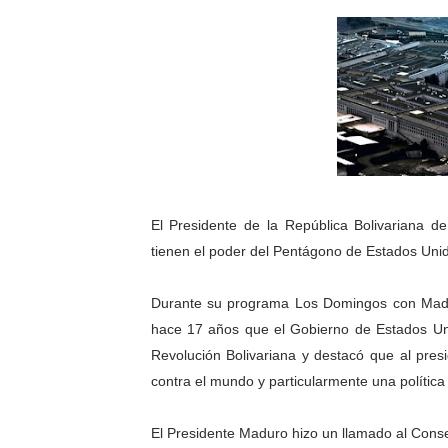
Inicia el Plan Cultura Vaca
Ibime inició tradicional pl
Merideños disfrutarán del 
Recreación y formación for
Club "Rápidos de Zea" brill
El Presidente de la República Bolivariana 
84 estudiantes celebraron 
tienen el poder del Pentágono de Estados Unid
Cmdnna lleva esperanza y a
Durante su programa Los Domingos con Madu
hace 17 años que el Gobierno de Estados Un
Comunas de Obispo Ramos d
Revolución Bolivariana y destacó que al pres
contra el mundo y particularmente una política
Arrancó Plan Vacacional C
Plan Vacacional Venezuela 
El Presidente Maduro hizo un llamado al Conse