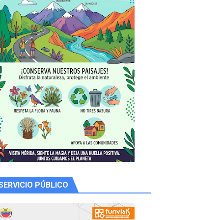
y Valero
n
SERVICIO PÚBLICO