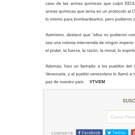
caso de las armas químicas que culpó EEUU 
Venezuela Renace 2026 lle
armas químicas que tenía en un protocolo al
lo mismo para bombardearlos, pero pudieron 
Mérida impulsa el mapa d
Complejo Educativo Talento
Asimismo, destacó que “ellos no pudieron co
sea una colonia intervenida de ningún imper
Arnaldo Sánchez reinaugura
el poder, la fuerza, la razón, la moral, lo espir
Corposalud inició talleres 
Además, hizo un llamado a los pueblos del 
Venezuela, y al pueblo venezolano lo llamó a 
paz de nuestro país.
VTV/EM
SUSC
Facebook
Twitter
COMPARTIR: