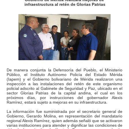
infraestructura al retén de Glorias Patrias
Gobierno bolivariano avanza en la transformación del h
Niños merideños aprenden sobre gaita de tambora co
Hospital universitario muestra sus avances en visita de
Instituto Nacional de Nutrición celebra Semana Interna
Gobernación de Mérida fortalece el desarrollo product
De manera conjunta la Defensoría del Pueblo, el Ministerio
Corposalud inició talleres para aspirantes al curso de
Público, el Instituto Autónomo Policía del Estado Mérida
(Iapem) y el Gobierno bolivariano de Mérida realizaron una
inspección a las instalaciones del retén de este organismo
Fortalecen formación académica de médicos en proces
policial adscrito al Gabinete de Seguridad y Paz, ubicado en el
sector Glorias Patrias de la capital andina, el cual en los
Fortaleciendo la economía comunal en El Vigía con mi
próximos días, por instrucciones del gobernador Alexis
Ramírez, estará sujeto a mejoras en su infraestructura.
Campo Elías consolida plan de bacheo en el sector La 
La información fue suministrada por el secretario general de
Gobierno, Gerardo Molina, en representación del mandatario
regional Alexis Ramírez, quien además señaló que se activaron
Fundecem inició con éxito el taller vacacional de origa
varias instituciones para atender y dignificar las condiciones de