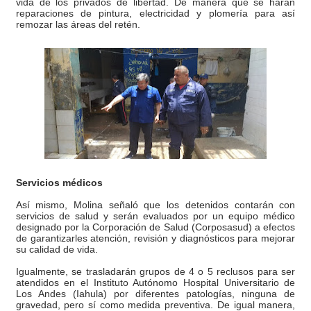
vida de los privados de libertad. De manera que se harán
reparaciones de pintura, electricidad y plomería para así
El Lactario del Iahula celebra la Semana Mundial de la 
remozar las áreas del retén.
Plan Vacacional "Venezuela Ríe 2026" brinda recreación 
Iniciación al yoga reúne a diversos clubes deportivos 
Mincomunas impulsa el autogobierno en Mérida con plan 
Expertos inspeccionan espacios del OAN para la instal
Servicios médicos
Así mismo, Molina señaló que los detenidos contarán con
servicios de salud y serán evaluados por un equipo médico
designado por la Corporación de Salud (Corposasud) a efectos
de garantizarles atención, revisión y diagnósticos para mejorar
su calidad de vida.
Igualmente, se trasladarán grupos de 4 o 5 reclusos para ser
atendidos en el Instituto Autónomo Hospital Universitario de
Los Andes (Iahula) por diferentes patologías, ninguna de
gravedad, pero sí como medida preventiva. De igual manera,