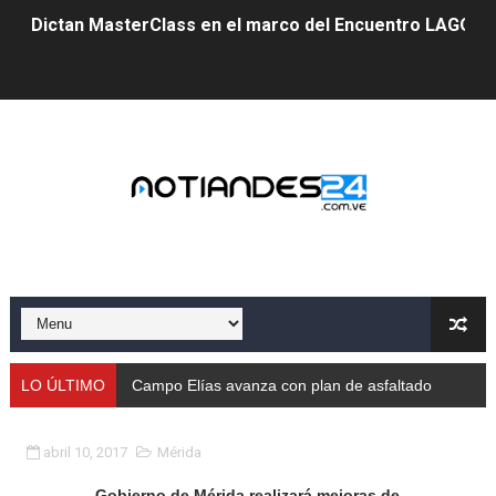
Dictan MasterClass en el marco del Encuentro LAGO Ve
Campo Elías avanza con plan de asfaltado
Encuentro estadal fortalece la coordinación de polític
Gobernador Arnaldo Sánchez apadrina a más de 993 nu
Venezuela instala su primer detector de astropartícula
Consolidan planificación técnica en el Complejo Educat
Mérida fortalece su reserva deportiva de cara a comp
Gobernación de Mérida instalará mesa de trabajo con 
LO ÚLTIMO
Campo Elías avanza con plan de asfaltado
Niños merideños potencian su talento en plan vacaciona
abril 10, 2017
Mérida
Fundecem ofrece taller de bordado en punto de cruz
Gobierno de Mérida realizará mejoras de