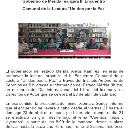
Gobierno de Mérida realizará III Encuentro
Inicia el Plan Cultura Vacacional 2026 en el estado Méri
Comuna
l de la Lectura “Unidos por la Paz”
Ibime inició tradicional plan vacacional Aventuras en V
Merideños disfrutarán del Plan Agosto Escuelas Abier
Recreación y formación fortalecen la integración comu
Club "Rápidos de Zea" brilló en el Primer Festival de 
El gobernador del estado Mérida, Alexis Ramírez, en aras de
84 estudiantes celebraron su graduación en el Complejo
promover la lectura, organiza el III Encuentro Comunal de la
Lectura “Unidos por la Paz” a través del Instituto Autónomo de
Cmdnna lleva esperanza y atención a casas de abrigo 
Servicios de Bibliotecas e Información del Estado Mérida (Ibime)
en el marco del Día Internacional del Libro, del Idioma y los
Derechos de Autor que se celebra el 23 de abril de cada año.
Comunas de Obispo Ramos de Lora avanzan hacia el em
En ese sentido, la presidenta del Ibime, Xiomara Godoy, informó
que el encuentro se llevará a cabo desde el viernes 21 hasta el
Arrancó Plan Vacacional Comunitario Venezuela Renac
domingo 23 de abril en el municipio Libertador, donde el día 21
se efectuará un gran desfile bajo el lema “Cuentos, mitos y
leyendas”, a partir de las 8:00 de la mañana, desde la plaza
Plan Vacacional Venezuela Renace 2026 arrancó con ale
Bolívar hasta la plaza Las Heroínas, frente al Sistema Teleférico