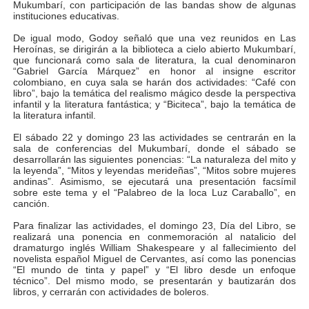
Mukumbarí, con participación de las bandas show de algunas
instituciones educativas.
Venezuela Renace 2026 lleva sonrisas y prevención a 
De igual modo, Godoy señaló que una vez reunidos en Las
Mérida impulsa el mapa de conocimientos con Encuen
Heroínas, se dirigirán a la biblioteca a cielo abierto Mukumbarí,
que funcionará como sala de literatura, la cual denominaron
“Gabriel García Márquez” en honor al insigne escritor
Complejo Educativo Talento Deportivo lanza Plan Agos
colombiano, en cuya sala se harán dos actividades: “Café con
libro”, bajo la temática del realismo mágico desde la perspectiva
infantil y la literatura fantástica; y “Biciteca”, bajo la temática de
Arnaldo Sánchez reinaugura Parque Recreacional Tilingo
la literatura infantil.
El sábado 22 y domingo 23 las actividades se centrarán en la
Corposalud inició talleres para aspirantes al curso de
sala de conferencias del Mukumbarí, donde el sábado se
desarrollarán las siguientes ponencias: “La naturaleza del mito y
la leyenda”, “Mitos y leyendas merideñas”, “Mitos sobre mujeres
andinas”. Asimismo, se ejecutará una presentación facsímil
sobre este tema y el “Palabreo de la loca Luz Caraballo”, en
canción.
Para finalizar las actividades, el domingo 23, Día del Libro, se
realizará una ponencia en conmemoración al natalicio del
dramaturgo inglés William Shakespeare y al fallecimiento del
novelista español Miguel de Cervantes, así como las ponencias
“El mundo de tinta y papel” y “El libro desde un enfoque
técnico”. Del mismo modo, se presentarán y bautizarán dos
libros, y cerrarán con actividades de boleros.