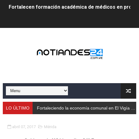
Fortalecen formación académica de médicos en proces
Fortaleciendo la economía comunal en El Vigía con mi
Campo Elías consolida plan de bacheo en el sector La 
Fundecem inició con éxito el taller vacacional de origa
El Lactario del Iahula celebra la Semana Mundial de la 
Plan Vacacional "Venezuela Ríe 2026" brinda recreación 
Iniciación al yoga reúne a diversos clubes deportivos 
Mincomunas impulsa el autogobierno en Mérida con plan 
LO ÚLTIMO
Fortaleciendo la economía comunal en El Vigía con microcréditos a emprendedores y produc
‎Unión cívico militar rindió honores a la Bandera Nacion
abril 07, 2017
Mérida
Gobernación de Mérida realizó jornada socialista en Ec