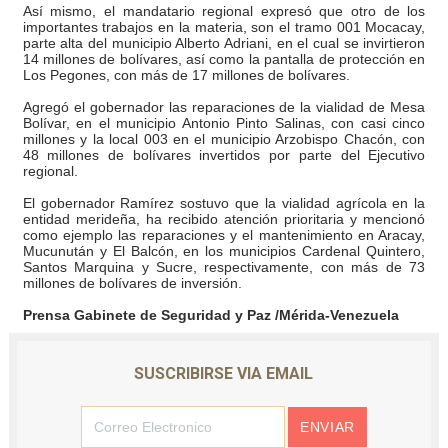
Así mismo, el mandatario regional expresó que otro de los
Ibime inició tradicional plan vacacional Aventuras en V
importantes trabajos en la materia, son el tramo 001 Mocacay,
parte alta del municipio Alberto Adriani, en el cual se invirtieron
14 millones de bolívares, así como la pantalla de protección en
Merideños disfrutarán del Plan Agosto Escuelas Abier
Los Pegones, con más de 17 millones de bolívares.
Agregó el gobernador las reparaciones de la vialidad de Mesa
Recreación y formación fortalecen la integración comu
Bolívar, en el municipio Antonio Pinto Salinas, con casi cinco
millones y la local 003 en el municipio Arzobispo Chacón, con
48 millones de bolívares invertidos por parte del Ejecutivo
Consolidan planificación técnica en el Complejo Educat
regional.
El gobernador Ramírez sostuvo que la vialidad agrícola en la
Mérida fortalece su reserva deportiva de cara a comp
entidad merideña, ha recibido atención prioritaria y mencionó
como ejemplo las reparaciones y el mantenimiento en Aracay,
Mucunután y El Balcón, en los municipios Cardenal Quintero,
Santos Marquina y Sucre, respectivamente, con más de 73
millones de bolívares de inversión.
Prensa Gabinete de Seguridad y Paz /Mérida-Venezuela
SUSCRIBIRSE VIA EMAIL