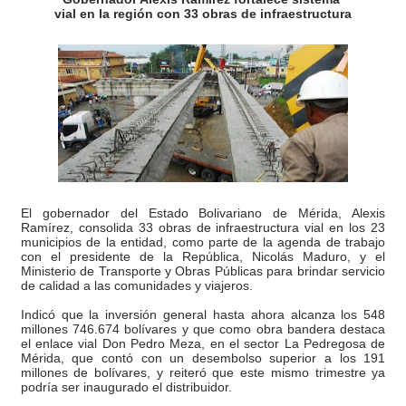
vial en la región con 33 obras de infraestructura
Fortaleciendo la economía comunal en El Vigía con mi
Campo Elías consolida plan de bacheo en el sector La 
Fundecem inició con éxito el taller vacacional de origa
El Lactario del Iahula celebra la Semana Mundial de la 
Plan Vacacional "Venezuela Ríe 2026" brinda recreación 
El gobernador del Estado Bolivariano de Mérida, Alexis
Iniciación al yoga reúne a diversos clubes deportivos 
Ramírez, consolida 33 obras de infraestructura vial en los 23
municipios de la entidad, como parte de la agenda de trabajo
con el presidente de la República, Nicolás Maduro, y el
Mincomunas impulsa el autogobierno en Mérida con plan 
Ministerio de Transporte y Obras Públicas para brindar servicio
de calidad a las comunidades y viajeros.
‎Unión cívico militar rindió honores a la Bandera Nacion
Indicó que la inversión general hasta ahora alcanza los 548
millones 746.674 bolívares y que como obra bandera destaca
el enlace vial Don Pedro Meza, en el sector La Pedregosa de
Gobernación de Mérida realizó jornada socialista en Ec
Mérida, que contó con un desembolso superior a los 191
millones de bolívares, y reiteró que este mismo trimestre ya
podría ser inaugurado el distribuidor.
Inicia el Plan Cultura Vacacional 2026 en el estado Méri