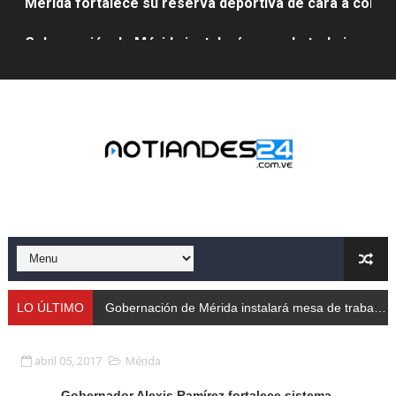
Gobernación de Mérida instalará mesa de trabajo con 
Niños merideños potencian su talento en plan vacaciona
Fundecem ofrece taller de bordado en punto de cruz
Gobierno bolivariano avanza en la transformación del h
Niños merideños aprenden sobre gaita de tambora co
Hospital universitario muestra sus avances en visita de
Instituto Nacional de Nutrición celebra Semana Interna
Gobernación de Mérida fortalece el desarrollo product
LO ÚLTIMO
Gobernación de Mérida instalará mesa de trabajo con educadores jubilados
Corposalud inició talleres para aspirantes al curso de
abril 05, 2017
Mérida
Fortalecen formación académica de médicos en proces
Gobernador Alexis Ramírez fortalece sistema