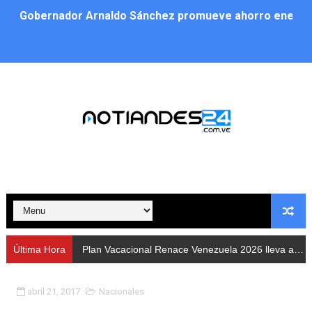
Gobernador Arnaldo Sánchez promueve ahorro energé
Plan Vacacional Renace Venezuela 2026 lleva activida
Plan de alumbrado público sustituye progresivamente m
Cuerpos de Seguridad activaron operativos nocturnos p
​Gobierno Bolivariano avanza en la instalación de nuev
Gobernación de Mérida despliega plan de atención integ
Alcaldía de Libertador impulsa el Plan Ofensiva Comuna
Cidata y el Observatorio Astronómico Nacional de Bras
Última Hora
Plan Vacacional Renace Venezuela 2026 lleva actividades recreativas a Los Guaimaros
Concejo Municipal de Zea celebra distinción de "Muni
abril 21, 2017
Nacionales
CIEPROL-ULA distingue al municipio Zea como "Munici