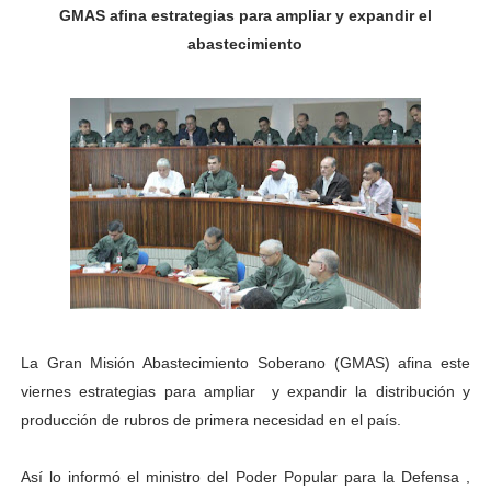
GMAS afina estrategias para ampliar y expandir el
Plan Quirúrgico Regional llega a Pueblo Llano con la ac
abastecimiento
Iaanem graduó a bebés de Mérida en jornada de lactan
Iahula pone en marcha protocolo de triaje psicosocial 
Arranca en Rivas Dávila el Plan de Renovación de Voce
Alcalde Nelson Álvarez llevó jornada recreativa a la pa
CorpoMérida continúa con ciclos de formación
Fundacite culmina primera etapa de su Plan Vacacional
La Gran Misión Abastecimiento Soberano (GMAS) afina este
Nevado Gas optimiza servicio residencial en la Urbani
viernes estrategias para ampliar y expandir la distribución y
Balance semestral impulsa inclusión y atención a pers
producción de rubros de primera necesidad en el país.
Plan Vacacional Comunitario “Ríe 2026” recorre las pa
Así lo informó el ministro del Poder Popular para la Defensa ,