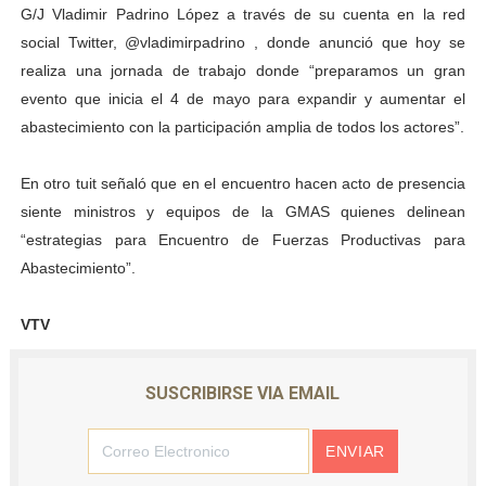
G/J Vladimir Padrino López a través de su cuenta en la red
Alcaldía del Municipio Libertador realizó una jornada s
social Twitter, @vladimirpadrino , donde anunció que hoy se
realiza una jornada de trabajo donde “preparamos un gran
Fundacite Mérida dicta taller gratuito de electrónica b
evento que inicia el 4 de mayo para expandir y aumentar el
INN-Mérida celebró el Lacto grado para promover el ini
abastecimiento con la participación amplia de todos los actores”.
Impulsan plan estratégico de seguridad ciudadana 2027
En otro tuit señaló que en el encuentro hacen acto de presencia
siente ministros y equipos de la GMAS quienes delinean
Jornada social benefició a 250 familias en Los Guarima
“estrategias para Encuentro de Fuerzas Productivas para
Abastecimiento”.
VTV
SUSCRIBIRSE VIA EMAIL