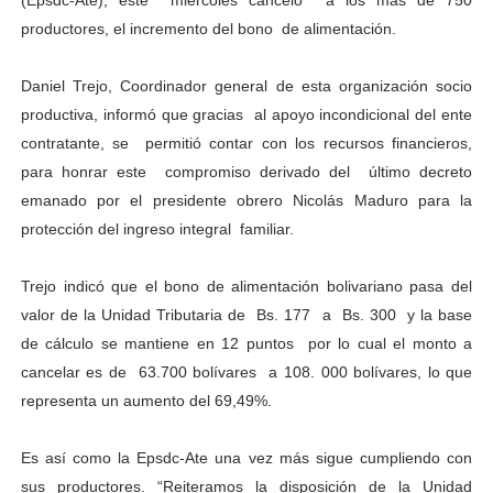
(Epsdc-Ate), este miércoles canceló a los más de 750
Dictan MasterClass en el marco del Encuentro LAGO Ve
productores, el incremento del bono de alimentación.
Campo Elías avanza con plan de asfaltado
Daniel Trejo, Coordinador general de esta organización socio
productiva, informó que gracias al apoyo incondicional del ente
Encuentro estadal fortalece la coordinación de polític
contratante, se permitió contar con los recursos financieros,
para honrar este compromiso derivado del último decreto
Gobernador Arnaldo Sánchez apadrina a más de 993 nu
emanado por el presidente obrero Nicolás Maduro para la
Plan Quirúrgico Regional llega a Pueblo Llano con la ac
protección del ingreso integral familiar.
Trejo indicó que el bono de alimentación bolivariano pasa del
valor de la Unidad Tributaria de Bs. 177 a Bs. 300 y la base
de cálculo se mantiene en 12 puntos por lo cual el monto a
cancelar es de 63.700 bolívares a 108. 000 bolívares, lo que
representa un aumento del 69,49%.
Es así como la Epsdc-Ate una vez más sigue cumpliendo con
sus productores. “Reiteramos la disposición de la Unidad