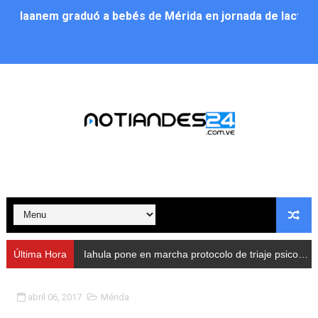
Iaanem graduó a bebés de Mérida en jornada de lactan
Iahula pone en marcha protocolo de triaje psicosocial 
Arranca en Rivas Dávila el Plan de Renovación de Voce
Alcalde Nelson Álvarez llevó jornada recreativa a la pa
CorpoMérida continúa con ciclos de formación
Fundacite culmina primera etapa de su Plan Vacacional
Nevado Gas optimiza servicio residencial en la Urbani
Balance semestral impulsa inclusión y atención a pers
Última Hora
Iahula pone en marcha protocolo de triaje psicosocial para atender a rescatistas
Plan Vacacional Comunitario “Ríe 2026” recorre las pa
abril 06, 2017
Mérida
Alcaldía del Municipio Libertador realizó una jornada s