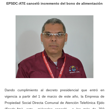
EPSDC-ATE canceló incremento del bono de alimentación
Fundacite Mérida dicta taller gratuito de electrónica b
INN-Mérida celebró el Lacto grado para promover el ini
Impulsan plan estratégico de seguridad ciudadana 2027
Mérida impulsa desarrollo económico con taller de ma
Fomficc consolida alianzas e impulsa la economía com
Niños de Estudiantes de Mérida sembraron 110 árboles
Corposalud y Secretaría Social fortalecen la atención e
Inicia el plan vacacional Venezuela Renace en el sector
Dando cumplimiento al decreto presidencial que entró en
Entregan planta eléctrica para fortalecer la atención sa
vigencia a partir del 1 de marzo de este año, la Empresa de
Propiedad Social Directa Comunal de Atención Telefónica Ejido
Expertos inspeccionan espacios del OAN para la instal