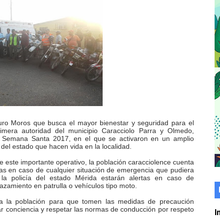
 grado para promover el inicio de una vida saludable
de seguridad ciudadana 2027-2029 en los 23 municipios
económico con taller de marcas y patentes
 e impulsa la economía comunal en Mérida
érida sembraron 110 árboles en su sede
ial fortalecen la atención en los municipios
duro Moros que busca el mayor bienestar y seguridad para el
imera autoridad del municipio Caracciolo Parra y Olmedo,
ad Semana Santa 2017, en el que se activaron en un amplio
enezuela Renace en el sector El Alcázar
del estado que hacen vida en la localidad.
 este importante operativo, la población caracciolence cuenta
ra fortalecer la atención sanitaria en Ejido
s en caso de cualquier situación de emergencia que pudiera
 la policía del estado Mérida estarán alertas en caso de
zamiento en patrulla o vehículos tipo moto.
cios del OAN para la instalación del detector Cherenkov d
a la población para que tomen las medidas de precaución
ar conciencia y respetar las normas de conducción por respeto
marco del Encuentro LAGO Venezuela, edición Mérida
I