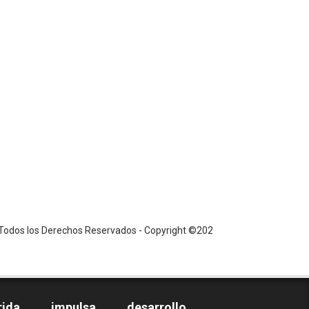
erechos Reservados - Copyright ©2026 / PS / www.notiandes24.com.ve 
rida impulsa desarrollo