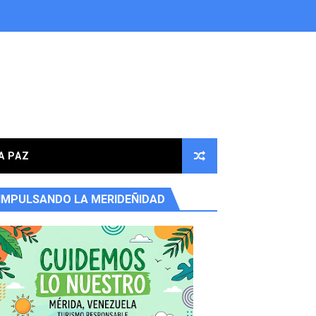
A PAZ
IMPULSANDO LA MERIDEÑIDAD
ores en la parroquia Osuna Rodríguez