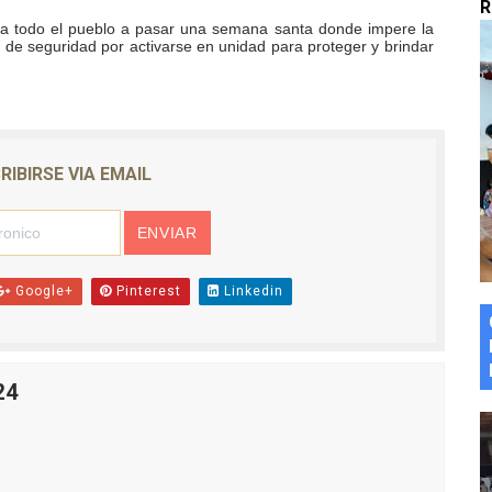
R
n de asfaltado
tó a todo el pueblo a pasar una semana santa donde impere la
os de seguridad por activarse en unidad para proteger y brindar
 la coordinación de políticas sociales en Mérida
z apadrina a más de 993 nuevos bachilleres de Mérida
RIBIRSE VIA EMAIL
ega a Pueblo Llano con la activación de dos quirófanos
érida en jornada de lactancia
Google+
Pinterest
Linkedin
24