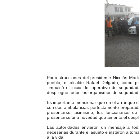
INN-Mérida celebró el Lacto
Impulsan plan estratégico 
Mérida impulsa desarrollo 
Fomficc consolida alianzas
Niños de Estudiantes de M
Corposalud y Secretaría Soc
Por instrucciones del presidente Nicolás Ma
pueblo, el alcalde Rafael Delgado, como pr
impulsó el inicio del operativo de segurid
Inicia el plan vacacional V
despliegue todos los organismos de seguridad 
Es importante mencionar que en el arranque de
Entregan planta eléctrica pa
con dos ambulancias perfectamente preparada
presentarse, asimismo, los funcionarios de
presentarse una novedad que amerite el despla
Expertos inspeccionan espa
Las autoridades enviaron un mensaje a tod
necesarias durante el asueto e instaron a tom
Dictan MasterClass en el 
a la vida.