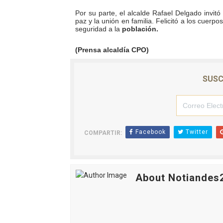
Campo Elías avanza con pla
Por su parte, el alcalde Rafael Delgado invi
paz y la unión en familia. Felicitó a los cuerp
seguridad a la
población.
Encuentro estadal fortalece
(Prensa alcaldía CPO)
Gobernador Arnaldo Sánche
SUSC
Plan Quirúrgico Regional ll
Iaanem graduó a bebés de M
Facebook
Twitter
COMPARTIR:
About Notiandes