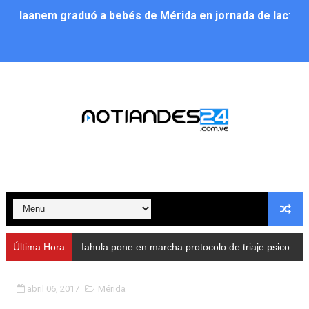
Iaanem graduó a bebés de Mérida en jornada de lactan
Iahula pone en marcha protocolo de triaje psicosocial 
Arranca en Rivas Dávila el Plan de Renovación de Voce
Alcalde Nelson Álvarez llevó jornada recreativa a la pa
CorpoMérida continúa con ciclos de formación
Fundacite culmina primera etapa de su Plan Vacacional
Nevado Gas optimiza servicio residencial en la Urbani
Balance semestral impulsa inclusión y atención a pers
Última Hora
Iahula pone en marcha protocolo de triaje psicosocial para atender a rescatistas
Plan Vacacional Comunitario “Ríe 2026” recorre las pa
abril 06, 2017
Mérida
Alcaldía del Municipio Libertador realizó una jornada s