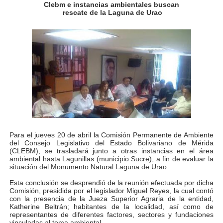
Clebm e instancias ambientales buscan
Fundacite Mérida dicta taller gratuito de electrónica b
rescate de la Laguna de Urao
INN-Mérida celebró el Lacto grado para promover el ini
Impulsan plan estratégico de seguridad ciudadana 2027
Mérida impulsa desarrollo económico con taller de ma
Fomficc consolida alianzas e impulsa la economía com
Niños de Estudiantes de Mérida sembraron 110 árboles
Para el jueves 20 de abril la Comisión Permanente de Ambiente
del Consejo Legislativo del Estado Bolivariano de Mérida
Corposalud y Secretaría Social fortalecen la atención e
(CLEBM), se trasladará junto a otras instancias en el área
ambiental hasta Lagunillas (municipio Sucre), a fin de evaluar la
situación del Monumento Natural Laguna de Urao.
Inicia el plan vacacional Venezuela Renace en el sector
Esta conclusión se desprendió de la reunión efectuada por dicha
Entregan planta eléctrica para fortalecer la atención sa
Comisión, presidida por el legislador Miguel Reyes, la cual contó
con la presencia de la Jueza Superior Agraria de la entidad,
Katherine Beltrán; habitantes de la localidad, así como de
Expertos inspeccionan espacios del OAN para la instal
representantes de diferentes factores, sectores y fundaciones
vinculadas al tema ambiental.