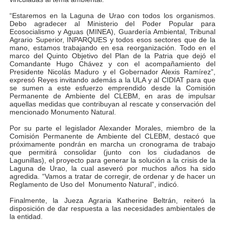
Dictan MasterClass en el marco del Encuentro LAGO Ve
“Estaremos en la Laguna de Urao con todos los organismos.
Debo agradecer al Ministerio del Poder Popular para
Ecosocialismo y Aguas (MINEA), Guardería Ambiental, Tribunal
Campo Elías avanza con plan de asfaltado
Agrario Superior, INPARQUES y todos esos sectores que de la
mano, estamos trabajando en esa reorganización. Todo en el
marco del Quinto Objetivo del Plan de la Patria que dejó el
Encuentro estadal fortalece la coordinación de polític
Comandante Hugo Chávez y con el acompañamiento del
Presidente Nicolás Maduro y el Gobernador Alexis Ramírez”,
expresó Reyes invitando además a la ULA y al CIDIAT para que
Gobernador Arnaldo Sánchez apadrina a más de 993 nu
se sumen a este esfuerzo emprendido desde la Comisión
Permanente de Ambiente del CLEBM, en aras de impulsar
Plan Quirúrgico Regional llega a Pueblo Llano con la ac
aquellas medidas que contribuyan al rescate y conservación del
mencionado Monumento Natural.
Por su parte el legislador Alexander Morales, miembro de la
Comisión Permanente de Ambiente del CLEBM, destacó que
próximamente pondrán en marcha un cronograma de trabajo
que permitirá consolidar (junto con los ciudadanos de
Lagunillas), el proyecto para generar la solución a la crisis de la
Laguna de Urao, la cual aseveró por muchos años ha sido
agredida. “Vamos a tratar de corregir, de ordenar y de hacer un
Reglamento de Uso del Monumento Natural”, indicó.
Finalmente, la Jueza Agraria Katherine Beltrán, reiteró la
disposición de dar respuesta a las necesidades ambientales de
la entidad.