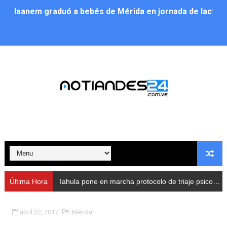
Iaanem graduó a bebés de Mérida en jornada de lactan
Iahula pone en marcha protocolo de triaje psicosocial 
Arranca en Rivas Dávila el Plan de Renovación de Voce
Alcalde Nelson Álvarez llevó jornada recreativa a la pa
CorpoMérida continúa con ciclos de formación
Fundacite culmina primera etapa de su Plan Vacacional
Nevado Gas optimiza servicio residencial en la Urbani
Balance semestral impulsa inclusión y atención a pers
Última Hora
Iahula pone en marcha protocolo de triaje psicosocial para atender a rescatistas
Plan Vacacional Comunitario “Ríe 2026” recorre las pa
abril 22, 2017
Mérida
Alcaldía del Municipio Libertador realizó una jornada s