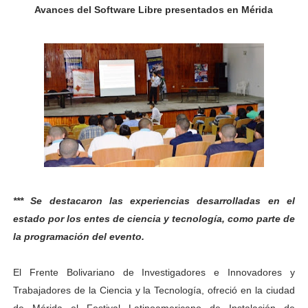
Avances del Software Libre presentados en Mérida
Fundacite Mérida dicta taller gratuito de electrónica b
INN-Mérida celebró el Lacto grado para promover el ini
Impulsan plan estratégico de seguridad ciudadana 2027
Mérida impulsa desarrollo económico con taller de ma
Fomficc consolida alianzas e impulsa la economía com
Niños de Estudiantes de Mérida sembraron 110 árboles
*** Se destacaron las experiencias desarrolladas en el
Corposalud y Secretaría Social fortalecen la atención e
estado por los entes de ciencia y tecnología, como parte de
Inicia el plan vacacional Venezuela Renace en el sector
la programación del evento.
Entregan planta eléctrica para fortalecer la atención sa
El Frente Bolivariano de Investigadores e Innovadores y
Trabajadores de la Ciencia y la Tecnología, ofreció en la ciudad
Expertos inspeccionan espacios del OAN para la instal