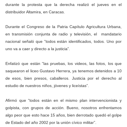
durante la protesta que la derecha realizó el jueves en el
Dictan MasterClass en el marco del Encuentro LAGO Ve
distribuidor Altamira, en Caracas.
Campo Elías avanza con plan de asfaltado
Durante el Congreso de la Patria Capítulo Agricultura Urbana,
Encuentro estadal fortalece la coordinación de polític
en transmisión conjunta de radio y televisión, el mandatario
nacional señaló que “todos están identificados, todos. Uno por
Gobernador Arnaldo Sánchez apadrina a más de 993 nu
uno va a caer y directo a la justicia”.
Plan Quirúrgico Regional llega a Pueblo Llano con la ac
Enfatizó que están “las pruebas, los videos, las fotos, los que
saquearon el liceo Gustavo Herrera, ya tenemos detenidos a 10
de esos, bien presos, caballeros. Justicia por el derecho al
estudio de nuestros niños, jóvenes y liceístas”.
Afirmó que “todos están en el mismo plan intervencionista y
golpista, con grupos de acción. Bueno, nosotros enfrentamos
algo peor que esto hace 15 años, bien derrotado quedó el golpe
de Estado del año 2002 por la unión cívico militar”.