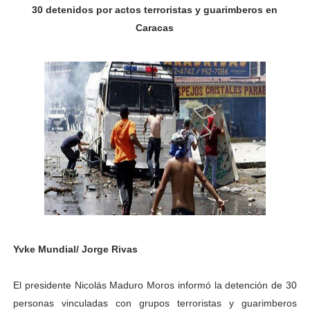
30 detenidos por actos terroristas y guarimberos en
Fundacite Mérida dicta taller gratuito de electrónica b
Caracas
INN-Mérida celebró el Lacto grado para promover el ini
Impulsan plan estratégico de seguridad ciudadana 2027
Mérida impulsa desarrollo económico con taller de ma
Fomficc consolida alianzas e impulsa la economía com
Niños de Estudiantes de Mérida sembraron 110 árboles
Corposalud y Secretaría Social fortalecen la atención e
Inicia el plan vacacional Venezuela Renace en el sector
Yvke Mundial/ Jorge Rivas
Entregan planta eléctrica para fortalecer la atención sa
El presidente Nicolás Maduro Moros informó la detención de 30
Expertos inspeccionan espacios del OAN para la instal
personas vinculadas con grupos terroristas y guarimberos