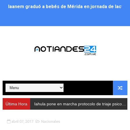
Iaanem graduó a bebés de Mérida en jornada de lactan
Iahula pone en marcha protocolo de triaje psicosocial 
Arranca en Rivas Dávila el Plan de Renovación de Voce
Alcalde Nelson Álvarez llevó jornada recreativa a la pa
CorpoMérida continúa con ciclos de formación
Fundacite culmina primera etapa de su Plan Vacacional
Nevado Gas optimiza servicio residencial en la Urbani
Balance semestral impulsa inclusión y atención a pers
Última Hora
Iahula pone en marcha protocolo de triaje psicosocial para atender a rescatistas
Plan Vacacional Comunitario “Ríe 2026” recorre las pa
abril 07, 2017
Nacionales
Alcaldía del Municipio Libertador realizó una jornada s