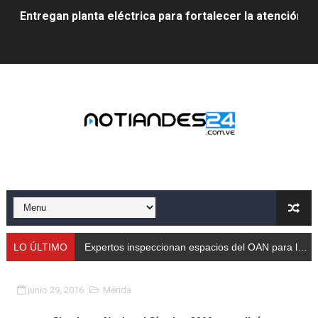
Entregan planta eléctrica para fortalecer la atención sa
Expertos inspeccionan espacios del OAN para la instal
Dictan MasterClass en el marco del Encuentro LAGO Ve
Campo Elías avanza con plan de asfaltado
Encuentro estadal fortalece la coordinación de polític
Gobernador Arnaldo Sánchez apadrina a más de 993 nu
Venezuela instala su primer detector de astropartícula
Consolidan planificación técnica en el Complejo Educat
LO ÚLTIMO
Expertos inspeccionan espacios del OAN para la instalación del detector Cherenkov de agua
Mérida fortalece su reserva deportiva de cara a comp
junio 29, 2016
Mérida
Gobernación de Mérida instalará mesa de trabajo con 