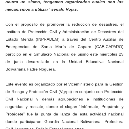
ocurra un sismo, tengamos organizados cuales son los
Campo Elías consolida plan de bacheo en el sector La 
mecanismos a utilizar” señaló Rojas.
Fundecem inició con éxito el taller vacacional de origa
Con el propósito de promover la reducción de desastres, el
Instituto de Protección Civil y Administración de Desastres del
El Lactario del Iahula celebra la Semana Mundial de la 
Estado Mérida (INPRADEM) a través del Centro Auxiliar de
Plan Vacacional "Venezuela Ríe 2026" brinda recreación 
Emergencias de Santa María de Caparo (CAE-CAPARO)
participo en el Simulacro Nacional de Sismo este miércoles 29
Inicia el plan vacacional Venezuela Renace en el sector
de junio desarrollado en la Unidad Educativa Nacional
Bolivariana Padre Noguera.
Este evento es organizado por el Viceministerio para la Gestión
de Riesgo y Protección Civil (Vgrpc) en conjunto con Protección
Civil Nacional y demás agrupaciones e instituciones de
seguridad y rescate, donde el slogan “Infórmate, Prepárate y
Protégete” fue la punta de lanza de esta actividad nacional
donde participaron Guardia Nacional Bolivariana, Prefectura