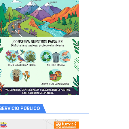
y Valero
n
SERVICIO PÚBLICO
de la Unacom