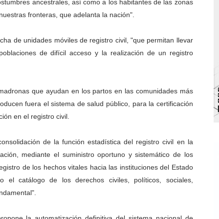
costumbres ancestrales, así como a los habitantes de las zonas
 Parque Recreacional Tilingo del Niño y la Niña Azulitense
nuestras fronteras, que adelanta la nación".
para aspirantes al curso de Emergencia Prehospitalaria
ha de unidades móviles de registro civil, "que permitan llevar
 poblaciones de difícil acceso y la realización de un registro
émica de médicos en proceso de ruralidad
 comunal en El Vigía con microcréditos a emprendedores y
 comadronas que ayudan en los partos en las comunidades más
 de bacheo en el sector La Montañita
oducen fuera el sistema de salud público, para la certificación
ón en el registro civil.
nsolidación de la función estadística del registro civil en la
 nación, mediante el suministro oportuno y sistemático de los
gistro de los hechos vitales hacia las instituciones del Estado
el catálogo de los derechos civiles, políticos, sociales,
ndamental".
ropone la automatización definitiva del sistema nacional de