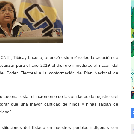
talecen la integración comunitaria en Campo Elías
ó en el Primer Festival de Atletismo en homenaje a Giovann
su graduación en el Complejo Educativo Aristóbulo Istúriz
tención a casas de abrigo en Mérida
(CNE), Tibisay Lucena, anunció este miércoles la creación de
e Lora avanzan hacia el empoderamiento y la autogestió
canzar para el año 2019 el disfrute inmediato, al nacer, del
del Poder Electoral a la conformación de Plan Nacional de
omunitario Venezuela Renace 2026 en la Don Perucho
Renace 2026 arrancó con alegría en Lagunillas
ló Lucena, está "el incremento de las unidades de registro civil
va sonrisas y prevención a Torondoy
lograr que una mayor cantidad de niños y niñas salgan de
tidad".
e conocimientos con Encuentro de Formadores Comunales 
instituciones del Estado en nuestros pueblos indígenas con
 Deportivo lanza Plan Agosto Escuelas Abiertas 2026