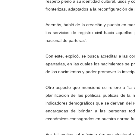
respeto pleno a su identidad cultural, usos y 
Arnaldo Sánchez reinaugura
fronterizas, adaptados a la reconfiguración de 
Corposalud inició talleres 
Además, habló de la creación y puesta en marc
los servicios de registro civil hacia aquellas
Fortalecen formación acad
nacional de parteras".
Fortaleciendo la economía
Con éste, explicó, se busca acreditar a las
Campo Elías consolida plan
apartadas, en las cuales los nacimientos se pr
de los nacimientos y poder promover la inscripci
Otro aspecto que mencionó se refiere a "la co
planificación de las políticas públicas de la
indicadores demográficos que se derivan del re
encargadas de brindar a las personas todo 
económicos consagrados en nuestra norma fu
Por tal motivo, el máximo órgano electoral p