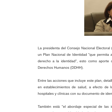
Recreación y formación for
Club "Rápidos de Zea" brill
84 estudiantes celebraron 
Cmdnna lleva esperanza y a
La presidenta del Consejo Nacional Electoral 
Comunas de Obispo Ramos d
un Plan Nacional de Identidad "que permita al
derecho a la identidad", esto como aporte 
Arrancó Plan Vacacional C
Derechos Humanos (DDHH).
Plan Vacacional Venezuela 
Entre las acciones que incluye este plan, detal
Venezuela Renace 2026 lle
en establecimientos de salud, a efecto de 
hospitales y clínicas con su documento de iden
Mérida impulsa el mapa d
También está "el abordaje especial de las 
Complejo Educativo Talento