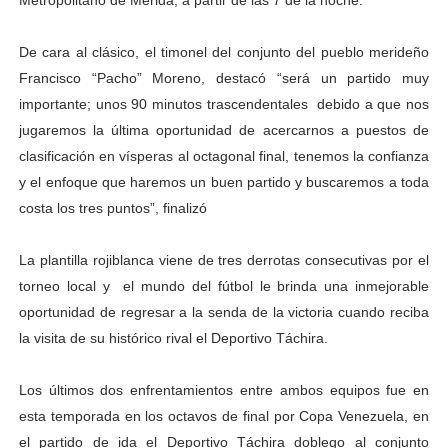
Metropolitano de Mérida, a partir de las 7 de la noche.
El Lactario del Iahula celebra la Semana Mundial de la 
De cara al clásico, el timonel del conjunto del pueblo merideño
Plan Vacacional "Venezuela Ríe 2026" brinda recreación 
Francisco “Pacho” Moreno, destacó “será un partido muy
importante; unos 90 minutos trascendentales debido a que nos
Iniciación al yoga reúne a diversos clubes deportivos 
jugaremos la última oportunidad de acercarnos a puestos de
clasificación en vísperas al octagonal final, tenemos la confianza
Mincomunas impulsa el autogobierno en Mérida con plan 
y el enfoque que haremos un buen partido y buscaremos a toda
Expertos inspeccionan espacios del OAN para la instal
costa los tres puntos”, finalizó
La plantilla rojiblanca viene de tres derrotas consecutivas por el
torneo local y el mundo del fútbol le brinda una inmejorable
oportunidad de regresar a la senda de la victoria cuando reciba
la visita de su histórico rival el Deportivo Táchira.
Los últimos dos enfrentamientos entre ambos equipos fue en
esta temporada en los octavos de final por Copa Venezuela, en
el partido de ida el Deportivo Táchira doblego al conjunto