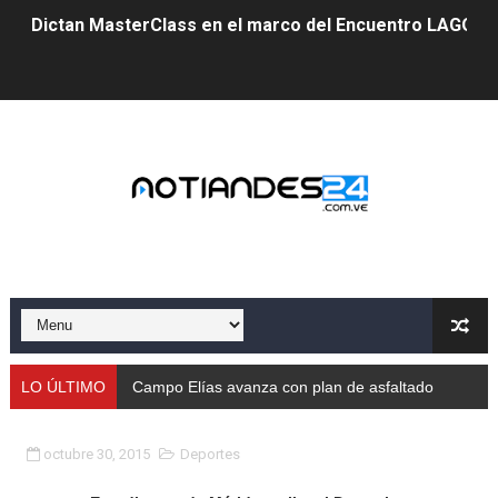
Dictan MasterClass en el marco del Encuentro LAGO Ve
Campo Elías avanza con plan de asfaltado
Encuentro estadal fortalece la coordinación de polític
Gobernador Arnaldo Sánchez apadrina a más de 993 nu
Venezuela instala su primer detector de astropartícula
Consolidan planificación técnica en el Complejo Educat
Mérida fortalece su reserva deportiva de cara a comp
Gobernación de Mérida instalará mesa de trabajo con 
LO ÚLTIMO
Campo Elías avanza con plan de asfaltado
Niños merideños potencian su talento en plan vacaciona
octubre 30, 2015
Deportes
Fundecem ofrece taller de bordado en punto de cruz