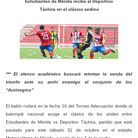
Estudiantes de Mérida recibe al Deportivo
Gobierno bolivariano avanza en la transformación del h
Táchira en el clásico andino
Niños merideños aprenden sobre gaita de tambora co
Hospital universitario muestra sus avances en visita de
Instituto Nacional de Nutrición celebra Semana Interna
Gobernación de Mérida fortalece el desarrollo product
*** El elenco académico buscará retomar la senda del
Corposalud inició talleres para aspirantes al curso de
triunfo ante su archí enemigo el conjunto de los
“Aurinegros”
Fortalecen formación académica de médicos en proces
Fortaleciendo la economía comunal en El Vigía con mi
El balón rodará en la fecha 16 del Torneo Adecuación donde el
balompié nacional acoge el clásico de los andes entre
Campo Elías consolida plan de bacheo en el sector La 
Estudiantes de Mérida vs Deportivo Táchira, partido que está
pautado para este sábado 31 de octubre en el estadio
Fundecem inició con éxito el taller vacacional de origa