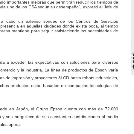
ando importantes mejoras que permitirán reducir los tiempos de
 cada uno de los CSA según su desempeño”, expresó el Jefe de
bra la Semana Mundial de la Lactancia Materna
Ríe 2026" brinda recreación y cultura a niños del municipio
va a cabo un extenso sondeo de los Centros de Servicios
a presencia en aquellas ciudades donde exista poca, al tiempo
presa mantiene para seguir satisfaciendo las necesidades de
 diversos clubes deportivos de Zea en una enriquecedora jo
gobierno en Mérida con plan de actualización y atención ter
cios del OAN para la instalación del detector Cherenkov d
da a exceder las expectativas con soluciones para diversos
 comercio y la industria. La línea de productos de Epson varía
mas de impresión y proyectores 3LCD hasta robots industriales,
 Dichos productos están basados en compactas tecnologías de
 sede en Japón, el Grupo Epson cuenta con más de 72.000
y se enorgullece de sus constantes contribuciones al medio
ales opera.