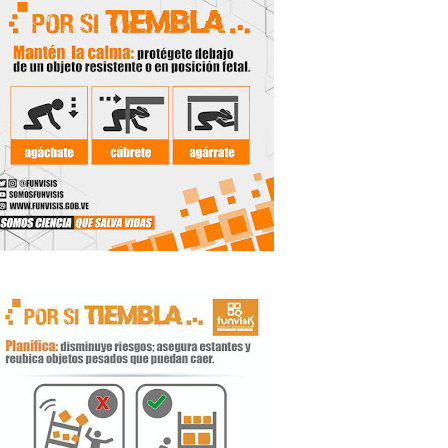
 Libertador
rnada vacacional
ritorial
e agua