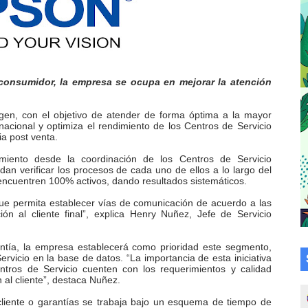
a en la transformación del hospital Sor Juana Inés
 sobre gaita de tambora con Fundecem
tra sus avances en visita del Consejo Legislativo
l consumidor, la empresa se ocupa en mejorar la atención
ción celebra Semana Internacional de la Lactancia Materna
gen, con el objetivo de atender de forma óptima a la mayor
nacional y optimiza el rendimiento de los Centros de Servicio
cia post venta.
alece el desarrollo productivo en Rangel
amiento desde la coordinación de los Centros de Servicio
n verificar los procesos de cada uno de ellos a lo largo del
para aspirantes al curso de Emergencia Prehospitalaria
 encuentren 100% activos, dando resultados sistemáticos.
émica de médicos en proceso de ruralidad
ue permita establecer vías de comunicación de acuerdo a las
ón al cliente final”, explica Henry Nuñez, Jefe de Servicio
 comunal en El Vigía con microcréditos a emprendedores y
antía, la empresa establecerá como prioridad este segmento,
rvicio en la base de datos. “La importancia de esta iniciativa
 de bacheo en el sector La Montañita
ntros de Servicio cuenten con los requerimientos y calidad
 al cliente”, destaca Nuñez.
l taller vacacional de origami
cliente o garantías se trabaja bajo un esquema de tiempo de