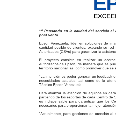
Gobierno bolivariano avanz
Niños merideños aprenden
Hospital universitario mues
*** Pensando en la calidad del servicio a
post venta
Instituto Nacional de Nutri
Epson Venezuela, líder en soluciones de ima
cantidad posible de clientes, expande su red 
Autorizados (CSAs) para garantizar la asisten
Gobernación de Mérida fort
El proyecto consiste en realizar un acerc
Autorizados de Epson, de manera que se pueda
Corposalud inició talleres 
territorio nacional, así como promover que se
Fortalecen formación acad
“La intención es poder generar un feedback q
necesidades actuales, así como de la atenci
Técnico Epson Venezuela.
Fortaleciendo la economía
Para afianzar la atención de equipos en gar
partiendo de los reportes de cada Centro de Se
Campo Elías consolida plan
es indispensable para garantizar que los Ce
necesarios para proporcionar la mejor atención
Fundecem inició con éxito e
“Actualmente, para gestiones de atención al 