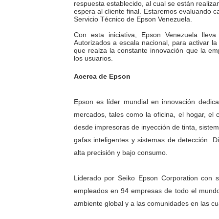
respuesta establecido, al cual se están realiz
espera al cliente final. Estaremos evaluando
El Lactario del Iahula cele
Servicio Técnico de Epson Venezuela.
Plan Vacacional "Venezuela 
Con esta iniciativa, Epson Venezuela lle
Autorizados a escala nacional, para activar l
que realza la constante innovación que la em
Iniciación al yoga reúne a
los usuarios.
Acerca de Epson
Mincomunas impulsa el auto
Expertos inspeccionan espa
Epson es líder mundial en innovación dedica
mercados, tales como la oficina, el hogar, el
desde impresoras de inyección de tinta, siste
gafas inteligentes y sistemas de detección.
alta precisión y bajo consumo.
Liderado por Seiko Epson Corporation con
empleados en 94 empresas de todo el mundo 
ambiente global y a las comunidades en las cu