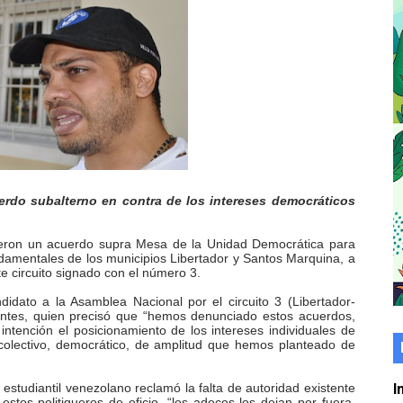
er gratuito de electrónica básica para jóvenes
 grado para promover el inicio de una vida saludable
de seguridad ciudadana 2027-2029 en los 23 municipios
económico con taller de marcas y patentes
 e impulsa la economía comunal en Mérida
erdo subalterno en contra de los intereses democráticos
érida sembraron 110 árboles en su sede
sieron un acuerdo supra Mesa de la Unidad Democrática para
undamentales de los municipios Libertador y Santos Marquina, a
ial fortalecen la atención en los municipios
te circuito signado con el número 3.
didato a la Asamblea Nacional por el circuito 3 (Libertador-
enezuela Renace en el sector El Alcázar
entes, quien precisó que “hemos denunciado estos acuerdos,
intención el posicionamiento de los intereses individuales de
ra fortalecer la atención sanitaria en Ejido
 colectivo, democrático, de amplitud que hemos planteado de
cios del OAN para la instalación del detector Cherenkov d
er estudiantil venezolano reclamó la falta de autoridad existente
I
estos politiqueros de oficio, “los adecos los dejan por fuera,