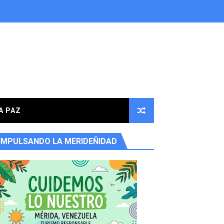
A PAZ
IMPULSANDO LA MERIDEÑIDAD
ores en la parroquia Osuna Rodríguez