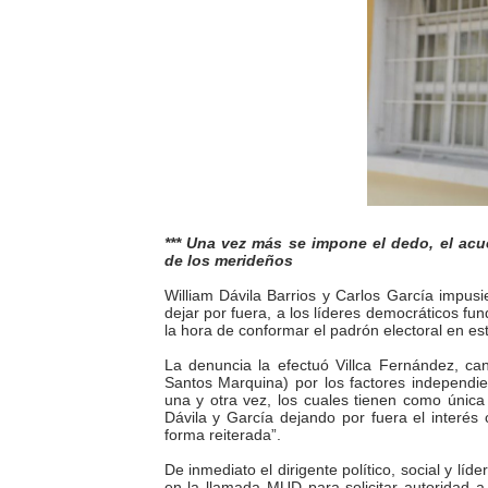
Fundacite Mérida dicta tall
INN-Mérida celebró el Lacto
Impulsan plan estratégico 
Mérida impulsa desarrollo 
Fomficc consolida alianzas
*** Una vez más se impone el dedo, el acu
de los merideños
Niños de Estudiantes de M
William Dávila Barrios y Carlos García impu
dejar por fuera, a los líderes democráticos f
Corposalud y Secretaría Soc
la hora de conformar el padrón electoral en es
La denuncia la efectuó Villca Fernández, can
Inicia el plan vacacional V
Santos Marquina) por los factores independi
una y otra vez, los cuales tienen como única 
Entregan planta eléctrica pa
Dávila y García dejando por fuera el interés
forma reiterada”.
Expertos inspeccionan espa
De inmediato el dirigente político, social y líd
en la llamada MUD para solicitar autoridad a 