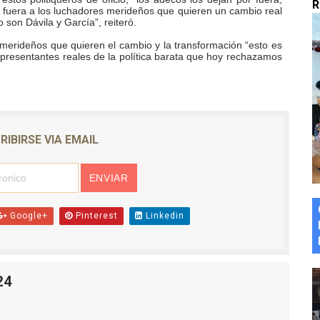
R
 fuera a los luchadores merideños que quieren un cambio real
marco del Encuentro LAGO Venezuela, edición Mérida
 son Dávila y García”, reiteró.
merideños que quieren el cambio y la transformación “esto es
n de asfaltado
epresentantes reales de la política barata que hoy rechazamos
 la coordinación de políticas sociales en Mérida
z apadrina a más de 993 nuevos bachilleres de Mérida
RIBIRSE VIA EMAIL
ega a Pueblo Llano con la activación de dos quirófanos
Google+
Pinterest
Linkedin
24