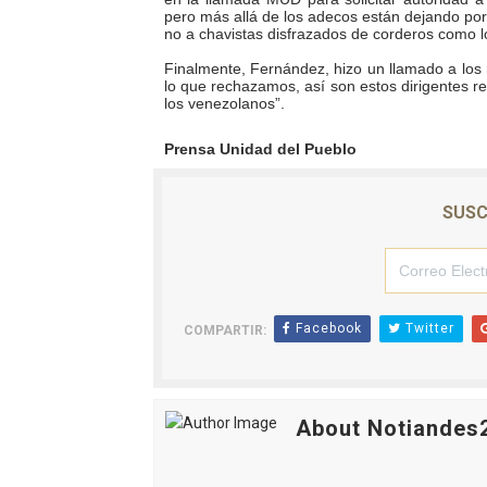
pero más allá de los adecos están dejando por
Dictan MasterClass en el 
no a chavistas disfrazados de corderos como lo
Finalmente, Fernández, hizo un llamado a los 
Campo Elías avanza con pla
lo que rechazamos, así son estos dirigentes r
los venezolanos”.
Encuentro estadal fortalece
Prensa Unidad del Pueblo
Gobernador Arnaldo Sánche
SUSC
Plan Quirúrgico Regional ll
Facebook
Twitter
COMPARTIR:
About Notiandes