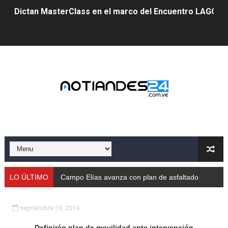
Dictan MasterClass en el marco del Encuentro LAGO Ve
Campo Elías avanza con plan de asfaltado
Encuentro estadal fortalece la coordinación de polític
Gobernador Arnaldo Sánchez apadrina a más de 993 nu
Venezuela instala su primer detector de astropartícula
Consolidan planificación técnica en el Complejo Educat
Mérida fortalece su reserva deportiva de cara a comp
Gobernación de Mérida instalará mesa de trabajo con 
LO ÚLTIMO
Campo Elías avanza con plan de asfaltado
Niños merideños potencian su talento en plan vacaciona
septiembre 19, 2014
Fundecem ofrece taller de bordado en punto de cruz
Definirán plan de movilidad ante intervenc
ión