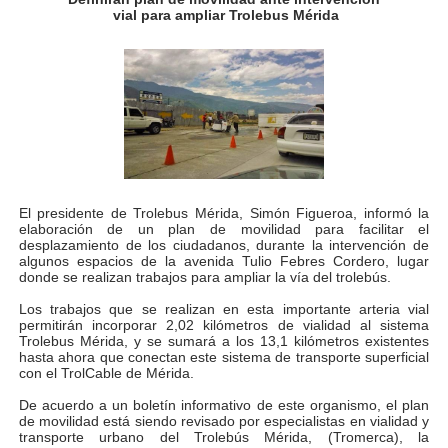
vial para ampliar Trolebus Mérida
Gobierno bolivariano avanza en la transformación del h
Niños merideños aprenden sobre gaita de tambora co
Hospital universitario muestra sus avances en visita de
Instituto Nacional de Nutrición celebra Semana Interna
Gobernación de Mérida fortalece el desarrollo product
El presidente de Trolebus Mérida, Simón Figueroa, informó la
elaboración de un plan de movilidad para facilitar el
desplazamiento de los ciudadanos, durante la intervención de
Corposalud inició talleres para aspirantes al curso de
algunos espacios de la avenida Tulio Febres Cordero, lugar
donde se realizan trabajos para ampliar la vía del trolebús.
Fortalecen formación académica de médicos en proces
Los trabajos que se realizan en esta importante arteria vial
permitirán incorporar 2,02 kilómetros de vialidad al sistema
Fortaleciendo la economía comunal en El Vigía con mi
Trolebus Mérida, y se sumará a los 13,1 kilómetros existentes
hasta ahora que conectan este sistema de transporte superficial
con el TrolCable de Mérida.
Campo Elías consolida plan de bacheo en el sector La 
De acuerdo a un boletín informativo de este organismo, el plan
de movilidad está siendo revisado por especialistas en vialidad y
Fundecem inició con éxito el taller vacacional de origa
transporte urbano del Trolebús Mérida, (Tromerca), la