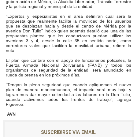
gobernación de Mérida, la Alcaldía Libertador, Tránsito Terrestre
y la policía regional y municipal de la entidad.
El Lactario del Iahula celebra la Semana Mundial de la 
"Expertos y especialistas en el área definirán cuál será la
propuesta que realmente facilite la movilidad de los usuarios
Plan Vacacional "Venezuela Ríe 2026" brinda recreación 
que se desplazan hacia y desde el centro de Mérida por la
avenida Don Tulio" indicó quien además detalló que una de las
Iniciación al yoga reúne a diversos clubes deportivos 
propuestas plantea que los conductores puedan utilizar las
avenidas 3 y 4, desde la calle 35 en sentido norte, como
corredores viales que faciliten la movilidad urbana, refiere la
Mincomunas impulsa el autogobierno en Mérida con plan 
nota.
El plan que contará con el apoyo de funcionarios policiales, la
Expertos inspeccionan espacios del OAN para la instal
Fuerza Armada Nacional Bolivariana (FANB) y todos los
organismos de seguridad de la entidad, será anunciado en
rueda de prensa en los próximos días,
"Tengan la plena seguridad que cuando apliquemos el nuevo
plan de manera mancomunada, el impacto será muy bajo y
lograremos dar mayor celeridad a las labores en la Don Tulio,
cuando activemos todos los frentes de trabajo", agregó
Figueroa.
AVN
SUSCRIBIRSE VIA EMAIL