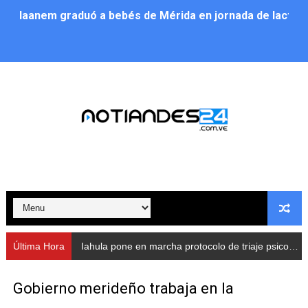
Iaanem graduó a bebés de Mérida en jornada de lactan
Iahula pone en marcha protocolo de triaje psicosocial 
Arranca en Rivas Dávila el Plan de Renovación de Voce
Alcalde Nelson Álvarez llevó jornada recreativa a la pa
CorpoMérida continúa con ciclos de formación
Fundacite culmina primera etapa de su Plan Vacacional
Nevado Gas optimiza servicio residencial en la Urbani
Balance semestral impulsa inclusión y atención a pers
Última Hora
Iahula pone en marcha protocolo de triaje psicosocial para atender a rescatistas
Plan Vacacional Comunitario “Ríe 2026” recorre las pa
Gobierno merideño trabaja en la
Alcaldía del Municipio Libertador realizó una jornada s