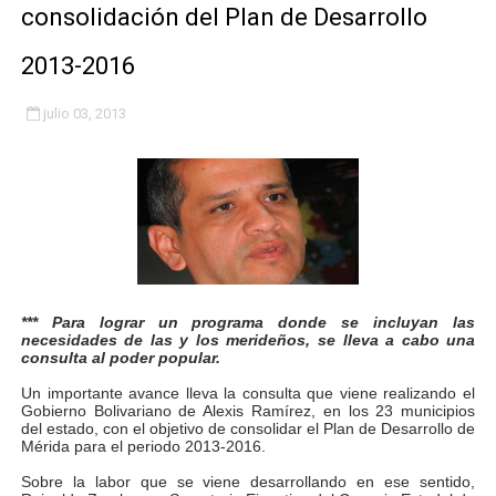
consolidación del Plan de Desarrollo
Fundacite Mérida dicta taller gratuito de electrónica b
2013-2016
INN-Mérida celebró el Lacto grado para promover el ini
julio 03, 2013
Impulsan plan estratégico de seguridad ciudadana 2027
Mérida impulsa desarrollo económico con taller de ma
Fomficc consolida alianzas e impulsa la economía com
Niños de Estudiantes de Mérida sembraron 110 árboles
*** Para lograr un programa donde se incluyan las
Corposalud y Secretaría Social fortalecen la atención e
necesidades de las y los merideños, se lleva a cabo una
consulta al poder popular.
Inicia el plan vacacional Venezuela Renace en el sector
Un importante avance lleva la consulta que viene realizando el
Gobierno Bolivariano de Alexis Ramírez, en los 23 municipios
Entregan planta eléctrica para fortalecer la atención sa
del estado, con el objetivo de consolidar el Plan de Desarrollo de
Mérida para el periodo 2013-2016.
Expertos inspeccionan espacios del OAN para la instal
Sobre la labor que se viene desarrollando en ese sentido,