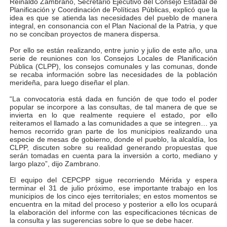
Reinaldo Zambrano, Secretario Ejecutivo del Consejo Estadal de
Planificación y Coordinación de Políticas Públicas, explicó que la
Dictan MasterClass en el marco del Encuentro LAGO Ve
idea es que se atienda las necesidades del pueblo de manera
integral, en consonancia con el Plan Nacional de la Patria, y que
no se conciban proyectos de manera dispersa.
Campo Elías avanza con plan de asfaltado
Por ello se están realizando, entre junio y julio de este año, una
Encuentro estadal fortalece la coordinación de polític
serie de reuniones con los Consejos Locales de Planificación
Pública (CLPP), los consejos comunales y las comunas, donde
se recaba información sobre las necesidades de la población
Gobernador Arnaldo Sánchez apadrina a más de 993 nu
merideña, para luego diseñar el plan.
“La convocatoria está dada en función de que todo el poder
Plan Quirúrgico Regional llega a Pueblo Llano con la ac
popular se incorpore a las consultas, de tal manera de que se
invierta en lo que realmente requiere el estado, por ello
reiteramos el llamado a las comunidades a que se integren… ya
hemos recorrido gran parte de los municipios realizando una
especie de mesas de gobierno, donde el pueblo, la alcaldía, los
CLPP, discuten sobre su realidad generando propuestas que
serán tomadas en cuenta para la inversión a corto, mediano y
largo plazo”, dijo Zambrano.
El equipo del CEPCPP sigue recorriendo Mérida y espera
terminar el 31 de julio próximo, ese importante trabajo en los
municipios de los cinco ejes territoriales; en estos momentos se
encuentra en la mitad del proceso y posterior a ello los ocupará
la elaboración del informe con las especificaciones técnicas de
la consulta y las sugerencias sobre lo que se debe hacer.