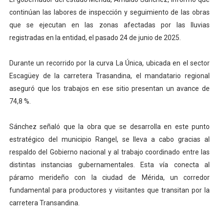
El Lactario del Iahula celebra la Semana Mundial de la 
continúan las labores de inspección y seguimiento de las obras
que se ejecutan en las zonas afectadas por las lluvias
Plan Vacacional "Venezuela Ríe 2026" brinda recreación 
registradas en la entidad, el pasado 24 de junio de 2025.
Iniciación al yoga reúne a diversos clubes deportivos 
Durante un recorrido por la curva La Única, ubicada en el sector
Escagüey de la carretera Trasandina, el mandatario regional
Mincomunas impulsa el autogobierno en Mérida con plan 
aseguró que los trabajos en ese sitio presentan un avance de
Expertos inspeccionan espacios del OAN para la instal
74,8 %.
Sánchez señaló que la obra que se desarrolla en este punto
estratégico del municipio Rangel, se lleva a cabo gracias al
respaldo del Gobierno nacional y al trabajo coordinado entre las
distintas instancias gubernamentales. Esta vía conecta al
páramo merideño con la ciudad de Mérida, un corredor
fundamental para productores y visitantes que transitan por la
carretera Transandina.