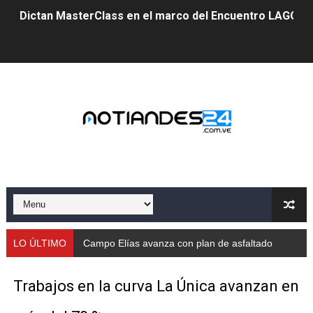
Dictan MasterClass en el marco del Encuentro LAGO Ve
Campo Elías avanza con plan de asfaltado
Encuentro estadal fortalece la coordinación de polític
Gobernador Arnaldo Sánchez apadrina a más de 993 nu
Venezuela instala su primer detector de astropartícula
Consolidan planificación técnica en el Complejo Educat
Mérida fortalece su reserva deportiva de cara a comp
Gobernación de Mérida instalará mesa de trabajo con 
LO ÚLTIMO
Campo Elías avanza con plan de asfaltado
Niños merideños potencian su talento en plan vacaciona
Trabajos en la curva La Única avanzan en
Fundecem ofrece taller de bordado en punto de cruz