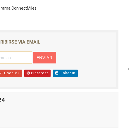
ograma ConnectMiles
RIBIRSE VIA EMAIL
Google+
Pinterest
Linkedin
24