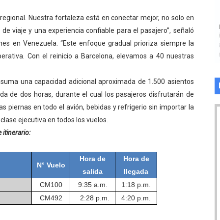
regional. Nuestra fortaleza está en conectar mejor, no solo en
de viaje y una experiencia confiable para el pasajero”, señaló
ines en Venezuela. “Este enfoque gradual prioriza siempre la
operativa. Con el reinicio a Barcelona, elevamos a 40 nuestras
 suma una capacidad adicional aproximada de 1.500 asientos
a de dos horas, durante el cual los pasajeros disfrutarán de
s piernas en todo el avión, bebidas y refrigerio sin importar la
e clase ejecutiva en todos los vuelos.
itinerario:
Hora de
Hora de
N° Vuelo
salida
llegada
CM100
9:35 a.m.
1:18 p.m.
CM492
2:28 p.m.
4:20 p.m.