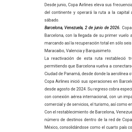
Desde junio, Copa Airlines eleva sus frecuenc
El Lactario del Iahula cele
del continente y operará la ruta a la capita
sábado.
Plan Vacacional "Venezuela 
Barcelona, Venezuela, 2 de junio de 2026.
Copa 
Iniciación al yoga reúne a
Barcelona, con la llegada de su primer vuelo 
marcando así la recuperación total en sólo sei
Mincomunas impulsa el auto
Maracaibo, Valencia y Barquisimeto.
La reactivación de esta ruta restableció t
Expertos inspeccionan espa
permitiendo que Barcelona vuelva a conectarse
Ciudad de Panamá, desde donde la aerolínea of
Copa Airlines inició sus operaciones en Barce
desde agosto de 2024. Su regreso cobra especial
con conexión aérea internacional, con un impac
comercial y de servicios, el turismo, así como e
Con el restablecimiento de Barcelona, Venezu
número de destinos dentro de la red de Copa A
México, consolidándose como el cuarto país co