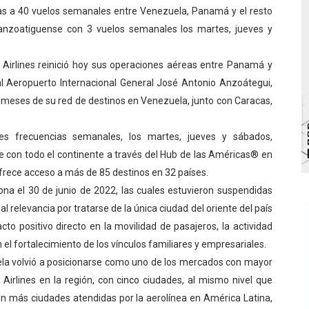
ias a 40 vuelos semanales entre Venezuela, Panamá y el resto
bra la Semana Mundial de la Lactancia Materna
l anzoatiguense con 3 vuelos semanales los martes, jueves y
Ríe 2026" brinda recreación y cultura a niños del municipio
Airlines reinició hoy sus operaciones aéreas entre Panamá y
 diversos clubes deportivos de Zea en una enriquecedora jo
al Aeropuerto Internacional General José Antonio Anzoátegui,
s meses de su red de destinos en Venezuela, junto con Caracas,
gobierno en Mérida con plan de actualización y atención ter
res frecuencias semanales, los martes, jueves y sábados,
cios del OAN para la instalación del detector Cherenkov d
 con todo el continente a través del Hub de las Américas® en
rece acceso a más de 85 destinos en 32 países.
lona el 30 de junio de 2022, las cuales estuvieron suspendidas
 relevancia por tratarse de la única ciudad del oriente del país
to positivo directo en la movilidad de pasajeros, la actividad
n el fortalecimiento de los vínculos familiares y empresariales.
ela volvió a posicionarse como uno de los mercados con mayor
irlines en la región, con cinco ciudades, al mismo nivel que
n más ciudades atendidas por la aerolínea en América Latina,