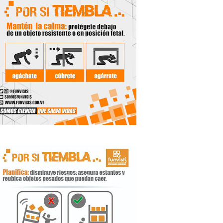
 Libertador
rnada vacacional
ritorial
e agua