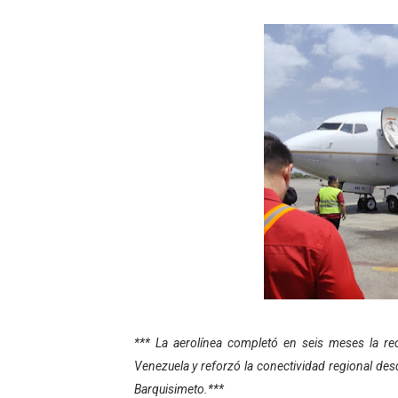
Gobierno bolivariano avanz
Niños merideños aprenden
Hospital universitario mues
Instituto Nacional de Nutri
Gobernación de Mérida fort
Corposalud inició talleres 
Fortalecen formación acad
Fortaleciendo la economía
Campo Elías consolida plan
*** La aerolínea completó en seis meses la re
Venezuela y reforzó la conectividad regional des
Fundecem inició con éxito e
Barquisimeto.***