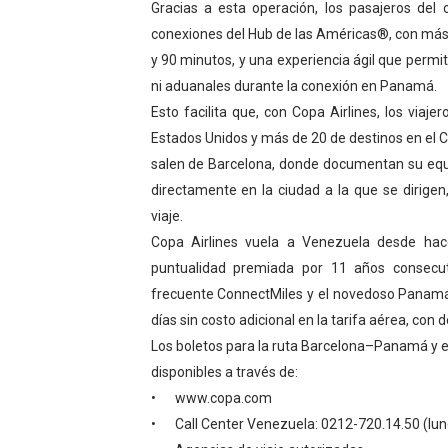
Gracias a esta operación, los pasajeros del 
conexiones del Hub de las Américas®, con más 
y 90 minutos, y una experiencia ágil que permite
ni aduanales durante la conexión en Panamá.
Esto facilita que, con Copa Airlines, los viaj
Estados Unidos y más de 20 de destinos en el C
salen de Barcelona, donde documentan su equ
directamente en la ciudad a la que se dirigen
viaje.
Copa Airlines vuela a Venezuela desde hace
puntualidad premiada por 11 años consecut
frecuente ConnectMiles y el novedoso Panamá 
días sin costo adicional en la tarifa aérea, co
Los boletos para la ruta Barcelona–Panamá y el
disponibles a través de:
•
www.copa.com
•
Call Center Venezuela: 0212-720.14.50 (lun