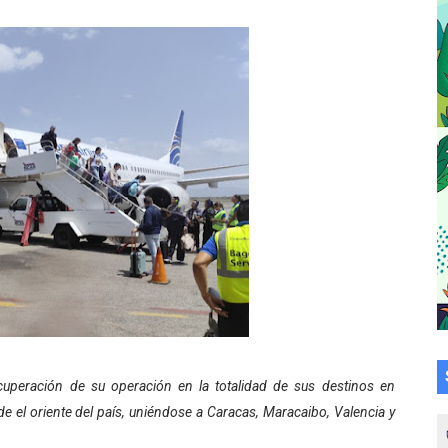
a en la transformación del hospital Sor Juana Inés
 sobre gaita de tambora con Fundecem
tra sus avances en visita del Consejo Legislativo
ción celebra Semana Internacional de la Lactancia Materna
alece el desarrollo productivo en Rangel
para aspirantes al curso de Emergencia Prehospitalaria
émica de médicos en proceso de ruralidad
 comunal en El Vigía con microcréditos a emprendedores y
 de bacheo en el sector La Montañita
cuperación de su operación en la totalidad de sus destinos en
de el oriente del país, uniéndose a Caracas, Maracaibo, Valencia y
l taller vacacional de origami